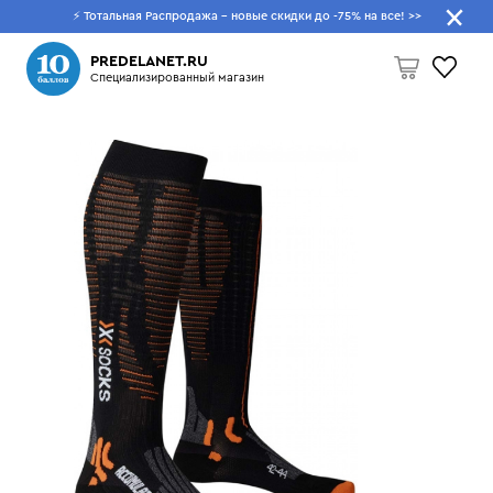
⚡ Тотальная Распродажа - новые скидки до -75% на все!
>>
Что будем искать?
PREDELANET.RU
Специализированный магазин
Пусто