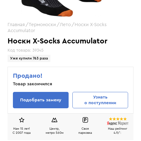
Главная
Термоноски
Лето
Носки X-Socks
Accumulator
Носки X-Socks Accumulator
Код товара:
39345
Уже купили 763 раза
Продано!
Товар закончился
Узнать
Подобрать замену
о поступлении
Нам 15 лет!
Центр,
Своя
Наш рейтинг
C 2007 года
метро 560м
парковка
4.9/
5