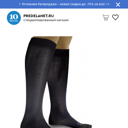
⚡ Тотальная Распродажа - новые скидки до -75% на все!
>>
Что будем искать?
PREDELANET.RU
Специализированный магазин
Пусто