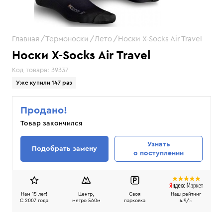
Главная
Термоноски
Лето
Носки X-Socks Air Travel
Носки X-Socks Air Travel
Код товара:
39337
Уже купили 147 раз
Продано!
Товар закончился
Узнать
Подобрать замену
о поступлении
Нам 15 лет!
Центр,
Своя
Наш рейтинг
C 2007 года
метро 560м
парковка
4.9/
5