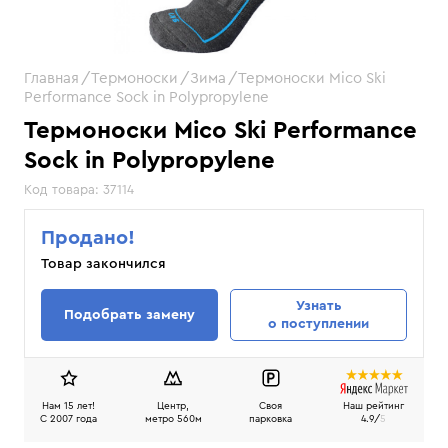
Главная
Термоноски
Зима
Термоноски Mico Ski
Performance Sock in Polypropylene
Термоноски Mico Ski Performance
Sock in Polypropylene
Код товара:
37114
Продано!
Товар закончился
Узнать
Подобрать замену
о поступлении
Нам 15 лет!
Центр,
Своя
Наш рейтинг
C 2007 года
метро 560м
парковка
4.9/
5