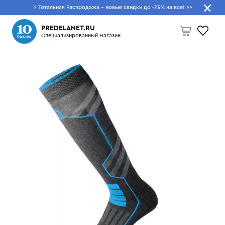
⚡ Тотальная Распродажа - новые скидки до -75% на все!
>>
Что будем искать?
PREDELANET.RU
Специализированный магазин
Пусто