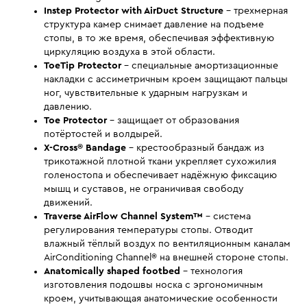
Instep Protector with AirDuct Structure
- трехмерная
структура камер снимает давление на подъеме
стопы, в то же время, обеспечивая эффективную
циркуляцию воздуха в этой области.
ToeTip Protector
- специальные амортизационные
накладки с ассиметричным кроем защищают пальцы
ног, чувствительные к ударным нагрузкам и
давлению.
Toe Protector
- защищает от образования
потёртостей и волдырей.
X-Cross® Bandage
- крестообразный бандаж из
трикотажной плотной ткани укрепляет сухожилия
голеностопа и обеспечивает надёжную фиксацию
мышц и суставов, не ограничивая свободу
движений.
Traverse AirFlow Channel System™
- система
регулирования температуры стопы. Отводит
влажный тёплый воздух по вентиляционным каналам
AirConditioning Channel® на внешней стороне стопы.
Anatomically shaped footbed
- технология
изготовления подошвы носка с эргономичным
кроем, учитывающая анатомические особенности