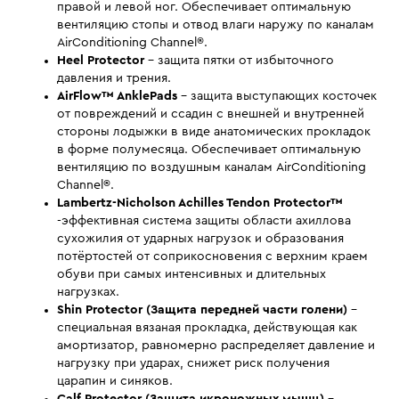
правой и левой ног. Обеспечивает оптимальную
вентиляцию стопы и отвод влаги наружу по каналам
AirConditioning Channel®.
Heel Protector
- защита пятки от избыточного
давления и трения.
AirFlow™ AnklePads
- защита выступающих косточек
от повреждений и ссадин с внешней и внутренней
стороны лодыжки в виде анатомических прокладок
в форме полумесяца. Обеспечивает оптимальную
вентиляцию по воздушным каналам AirConditioning
Channel®.
Lambertz-Nicholson Achilles Tendon Protector™
-эффективная система защиты области ахиллова
сухожилия от ударных нагрузок и образования
потёртостей от соприкосновения с верхним краем
обуви при самых интенсивных и длительных
нагрузках.
Shin Protector (Защита передней части голени)
-
специальная вязаная прокладка, действующая как
амортизатор, равномерно распределяет давление и
нагрузку при ударах, снижет риск получения
царапин и синяков.