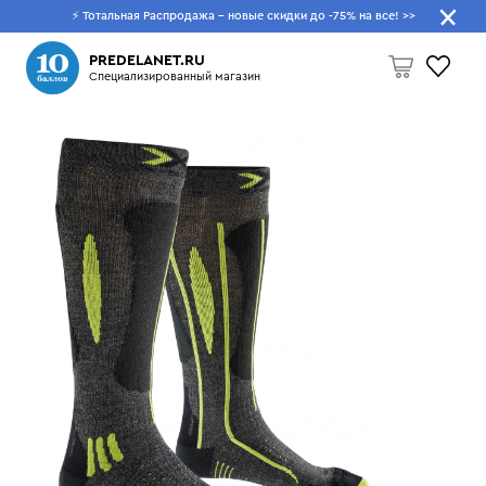
⚡ Тотальная Распродажа - новые скидки до -75% на все!
>>
Что будем искать?
PREDELANET.RU
Специализированный магазин
Пусто