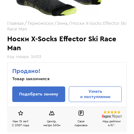
Главная
Термоноски
Зима
Носки X-Socks Effector Ski
Race Man
Носки X-Socks Effector Ski Race
Man
Код товара:
34953
Продано!
Товар закончился
Узнать
Подобрать замену
о поступлении
Нам 15 лет!
Центр,
Своя
Наш рейтинг
C 2007 года
метро 560м
парковка
4.9/
5