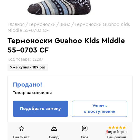
Главная
Термоноски
Зима
Термоноски Guahoo Kids
Middle 55-0703 CF
Термоноски Guahoo Kids Middle
55-0703 CF
Код товара:
32287
Уже купили 189 раз
Продано!
Товар закончился
Узнать
Подобрать замену
о поступлении
Нам 15 лет!
Центр,
Своя
Наш рейтинг