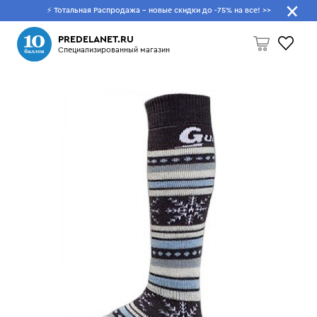
⚡ Тотальная Распродажа - новые скидки до -75% на все!
>>
Что будем искать?
PREDELANET.RU
Специализированный магазин
Пусто