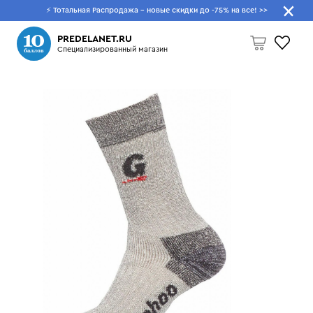
⚡ Тотальная Распродажа - новые скидки до -75% на все!
>>
Что будем искать?
PREDELANET.RU
Специализированный магазин
Пусто