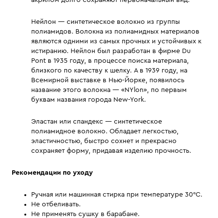
акрилом долго сохраняют первоначальный вид.
Нейлон — синтетическое волокно из группы
полиамидов. Волокна из полиамидных материалов
являются одними из самых прочных и устойчивых к
истиранию. Нейлон был разработан в фирме Du
Pont в 1935 году, в процессе поиска материала,
близкого по качеству к шелку. А в 1939 году, на
Всемирной выставке в Нью-Йорке, появилось
название этого волокна — «NYlon», по первым
буквам названия города New-York.
Эластан или спандекс — синтетическое
полиамидное волокно. Обладает легкостью,
эластичностью, быстро сохнет и прекрасно
сохраняет форму, придавая изделию прочность.
Рекомендации по уходу
Ручная или машинная стирка при температуре 30°С.
Не отбеливать.
Не применять сушку в барабане.