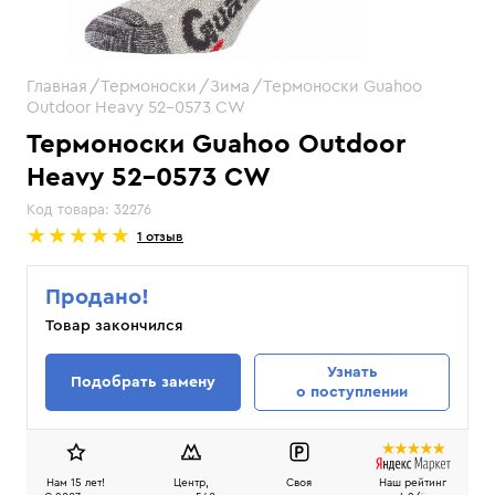
Главная
Термоноски
Зима
Термоноски Guahoo
Outdoor Heavy 52-0573 CW
Термоноски Guahoo Outdoor
Heavy 52-0573 CW
Код товара:
32276
1 отзыв
Продано!
Товар закончился
Узнать
Подобрать замену
о поступлении
Нам 15 лет!
Центр,
Своя
Наш рейтинг