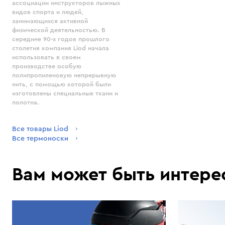
ассоциации инструкторов лыжных
видов спорта и людей,
занимающихся активной
физической деятельностью. В
середине 90-х годов прошлого
столетия компания Liod начала
использовать в своем
производстве особую
полипропиленовую непрерывную
нить, с помощью которой были
изготовлены специальные ткани и
полотна.
Все товары Liod
Все термоноски
Вам может быть интере