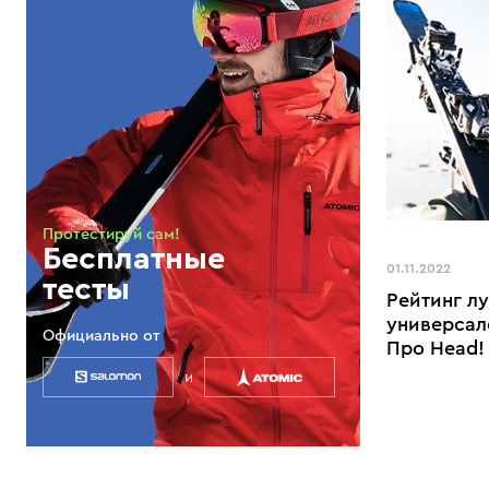
Протестируй сам!
Бесплатные
01.11.2022
тесты
Рейтинг л
универсал
Официально от
Про Head!
и