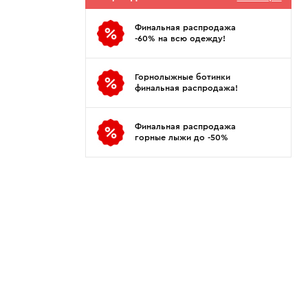
Показать еще
Sportalm
Wind X-Treme
авнения и
Spyder
X-Bionic
Финальная распродажа
 Рекомендации
-60% на всю одежду!
Stayer
X-Socks
Stockli
Zanier
Горнолыжные ботинки
Suunto
Zerorh+
финальная распродажа!
Tecnica
Посмотреть все
Terror
Финальная распродажа
горные лыжи до -50%
The North Face
Therm-ic