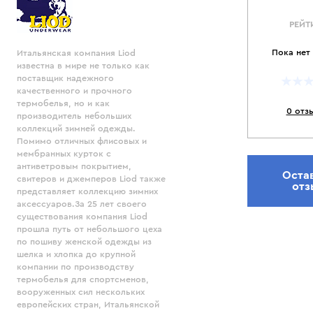
РЕЙТ
Пока нет
Итальянская компания Liod
известна в мире не только как
поставщик надежного
качественного и прочного
термобелья, но и как
0 отз
производитель небольших
коллекций зимней одежды.
Помимо отличных флисовых и
мембранных курток с
антиветровым покрытием,
Оста
свитеров и джемперов Liod также
отз
представляет коллекцию зимних
аксессуаров.За 25 лет своего
существования компания Liod
прошла путь от небольшого цеха
по пошиву женской одежды из
шелка и хлопка до крупной
компании по производству
термобелья для спортсменов,
вооруженных сил нескольких
европейских стран, Итальянской