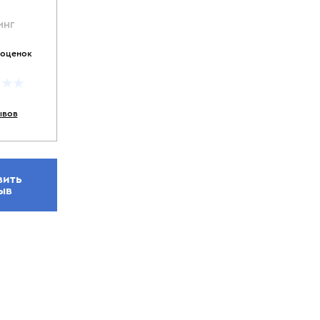
ИНГ
 оценок
ывов
вить
ыв