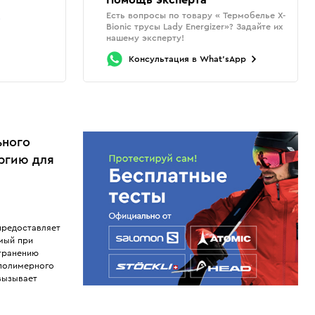
Помощь эксперта
Есть вопросы по товару « Термобелье X-
о
Bionic трусы Lady Energizer»? Задайте их
нашему эксперту!
Консультация
в
What'sApp
ьного
ергию для
предоставляет
мый при
странению
 полимерного
вызывает