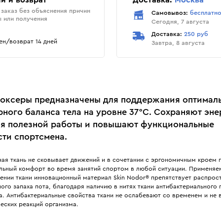
и и возврат
Доставка:
Москва
заказ без объяснения причин
Самовывоз:
бесплатн
ы или получения
Сегодня, 7 августа
Доставка:
250 руб
н/возврат 14 дней
Завтра, 8 августа
оксеры предназначены для поддержания оптимал
рного баланса тела на уровне 37°С. Сохраняют эн
я полезной работы и повышают функциональные
ти спортсмена.
ная ткань не сковывает движений и в сочетании с эргономичным кроем 
льный комфорт во время занятий спортом в любой ситуации. Применяе
лении ткани инновационный материал Skin Nodor® препятствует распро
ого запаха пота, благодаря наличию в нитях ткани антибактериального
а. Антибактериальные свойства ткани не ослабевают со временем и не 
ческих реакций организма.