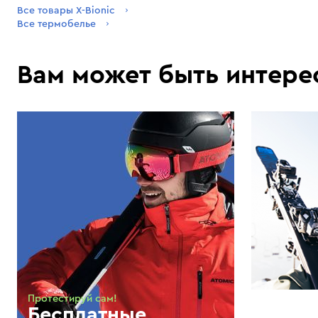
Все товары X-Bionic
Все термобелье
Вам может быть интере
Протестируй сам!
Бесплатные