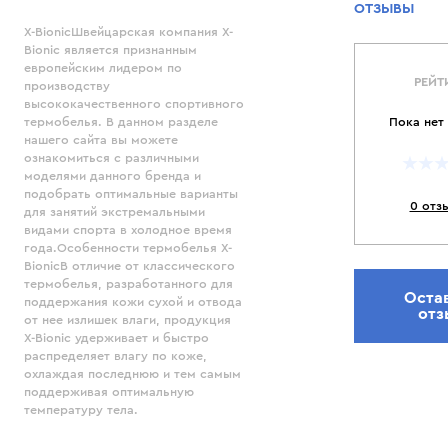
ОТЗЫВЫ
X-BionicШвейцарская компания X-
Bionic является признанным
европейским лидером по
РЕЙТ
производству
высококачественного спортивного
термобелья. В данном разделе
Пока нет
нашего сайта вы можете
ознакомиться с различными
моделями данного бренда и
подобрать оптимальные варианты
0 отз
для занятий экстремальными
видами спорта в холодное время
года.Особенности термобелья X-
BionicВ отличие от классического
термобелья, разработанного для
Оста
поддержания кожи сухой и отвода
отз
от нее излишек влаги, продукция
X-Bionic удерживает и быстро
распределяет влагу по коже,
охлаждая последнюю и тем самым
поддерживая оптимальную
температуру тела.