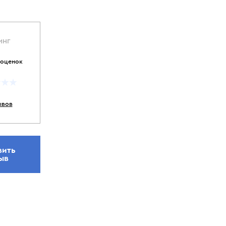
ИНГ
 оценок
ывов
вить
ыв