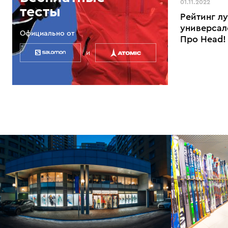
01.11.2022
тесты
Рейтинг л
универсал
Официально от
Про Head!
и