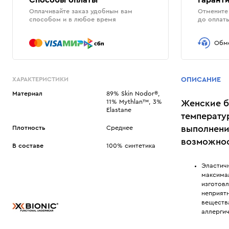
Способы оплаты
Гаранти
Оплачивайте заказ удобным вам
Отмените 
способом и в любое время
до оплат
Обме
ХАРАКТЕРИСТИКИ
ОПИСАНИЕ
Материал
89% Skin Nodor®,
11% Mythlan™, 3%
Женские б
Elastane
температу
выполнени
Плотность
Среднее
возможнос
В составе
100% синтетика
Эластич
максима
изготов
неприятн
веществ
аллерги