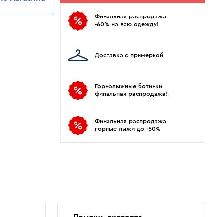
Показать еще
Sportalm
Wind X-Treme
Финальная распродажа
авнения и
Spyder
X-Bionic
-60% на всю одежду!
 Рекомендации
Stayer
X-Socks
Stockli
Zanier
Доставка с примеркой
Suunto
Zerorh+
Tecnica
Посмотреть все
Terror
Горнолыжные ботинки
финальная распродажа!
The North Face
Therm-ic
Финальная распродажа
горные лыжи до -50%