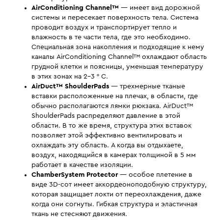
AirConditioning Channel™
— имеет вид дорожной
системы и пересекает поверхность тела. Система
проводит воздух и транспортирует тепло и
влажность в те части тела, где это необходимо.
Специальная зона накопления и подходящие к нему
каналы AirConditioning Channel™ охлаждают область
грудной клетки и поясницы, уменьшая температуру
в этих зонах на 2-3 ° C.
AirDuct™ ShoulderPads
— трехмерные тканые
вставки расположенные на плечах, в области, где
обычно располагаются лямки рюкзака. AirDuct™
ShoulderPads распределяют давление в этой
области. В то же время, структура этих вставок
позволяет этой эффективно вентилировать и
охлаждать эту область. А когда вы отдыхаете,
воздух, находящийся в камерах толщиной в 5 мм
работает в качестве изоляции.
ChamberSystem Protector
— особое плетение в
виде 3D-сот имеет аккордеоноподобную структуру,
которая защищает локти от переохлаждения, даже
когда они согнуты. Гибкая структура и эластичная
ткань не стесняют движения.