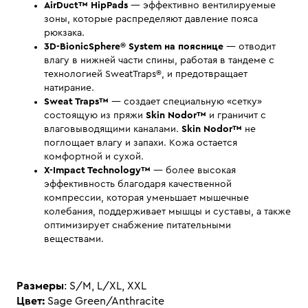
AirDuct™ HipPads
— эффективно вентилируемые
зоны, которые распределяют давление пояса
рюкзака.
3D-BionicSphere® System на пояснице
— отводит
влагу в нижней части спины, работая в тандеме с
технологией SweatTraps®, и предотвращает
натирание.
Sweat Traps™
— создает специальную «сетку»
состоящую из пряжи
Skin Nodor™
и граничит с
влаговыводящими каналами.
Skin Nodor™
не
поглощает влагу и запахи. Кожа остается
комфортной и сухой.
X-Impact Technology™
— более высокая
эффективность благодаря качественной
компрессии, которая уменьшает мышечные
колебания, поддерживает мышцы и суставы, а также
оптимизирует снабжение питательными
веществами.
Размеры
: S/M, L/XL, XXL
Цвет:
Sage Green/Anthracite