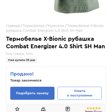
Главная
Термобелье
Мужское
Термобелье X-Bionic
рубашка Combat Energizer 4.0 Shirt SH Man
Термобелье X-Bionic рубашка
Combat Energizer 4.0 Shirt SH Man
Код товара:
5446
Уже купили 35 раз
Продано!
Товар закончился
Узнать
Подобрать замену
о поступлении