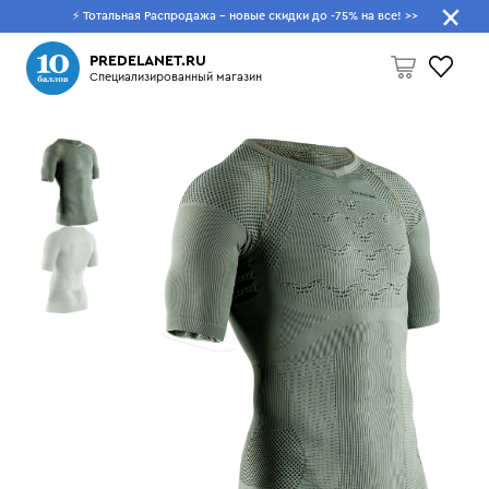
⚡ Тотальная Распродажа - новые скидки до -75% на все!
>>
Что будем искать?
PREDELANET.RU
Специализированный магазин
Пусто