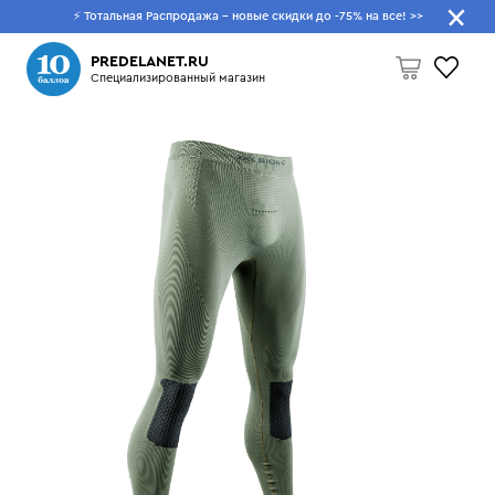
⚡ Тотальная Распродажа - новые скидки до -75% на все!
>>
Что будем искать?
PREDELANET.RU
Специализированный магазин
Пусто