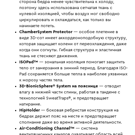
сторона бедра менее чувствительна к холоду,
поэтому здесь использована сетчатая ткань с
нулевой изоляцией, чтобы воздух мог свободно
циркулировать и охлаждаться, как только вы
начинаете потеть.
ChamberSystem Protector
— особое плетение в
виде 3D-сот имеет аккордеоноподобную структуру,
которая защищает колени от переохлаждения, даже
когда они согнуты. Гибкая структура и эластичная
ткань не стесняют движения.
ISOPad™
— зональная изоляция помогает защитить
тело от замерзания в зимний период. Благодаря ISO-
Pad сохраняется больше тепла в наиболее уязвимых
к морозу частях тела.
3D-BionicSphere® System на пояснице
— отводит
влагу в нижней части спины, работая в тандеме с
технологией SweatTraps®, и предотвращает
натирание.
HipHolder
— боковая ребристая конструкция на
бедрах держит пояс на месте и предотвращает
сполнание даже во время активной деятельности.
Air-Conditioning Channel™
— cистема
вентиляционных каналов охватывает область всей