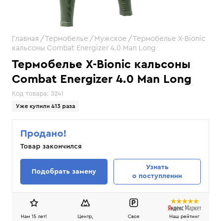
Главная
Термобелье
Мужское
Термобелье X-Bionic
кальсоны Combat Energizer 4.0 Man Long
Термобелье X-Bionic кальсоны
Combat Energizer 4.0 Man Long
Код товара:
5241
Уже купили 413 раза
Продано!
Товар закончился
Узнать
Подобрать замену
о поступлении
Нам 15 лет!
Центр,
Своя
Наш рейтинг