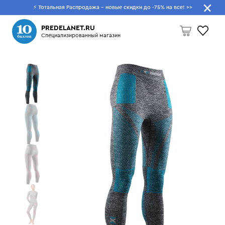
⚡ Тотальная Распродажа - новые скидки до -75% на все!
>>
Что будем искать?
PREDELANET.RU
Специализированный магазин
Пусто