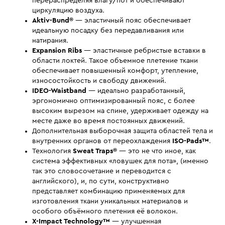
перераспределяя влагу/пот и обеспечивают
циркуляцию воздуха.
Aktiv-Bund®
— эластичный пояс обеспечивает
идеальную посадку без передавливания или
натирания.
Expansion Ribs
— эластичные ребристые вставки в
области локтей. Такое объемное плетение ткани
обеспечивает повышенный комфорт, утепление,
износостойкость и свободу движений.
IDEO-Waistband
— идеально разработанный,
эргономично оптимизированный пояс, с более
высоким вырезом на спине, удерживает одежду на
месте даже во время постоянных движений.
Дополнительная выборочная защита областей тела и
внутренних органов от переохлаждения
ISO-Pads™
.
Технология
Sweat Traps®
— это не что иное, как
система эффективных «ловушек для пота», (именно
так это словосочетание и переводится с
английского), и, по сути, конструктивно
представляет комбинацию применяемых для
изготовления ткани уникальных материалов и
особого объёмного плетения её волокон.
X-Impact Technology™
— улучшенная