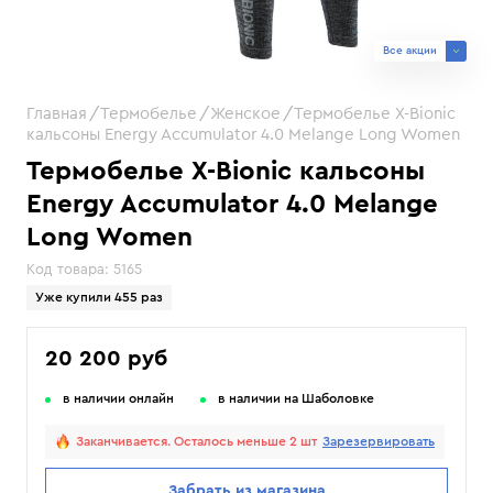
Все акции
Главная
Термобелье
Женское
Термобелье X-Bionic
кальсоны Energy Accumulator 4.0 Melange Long Women
Термобелье X-Bionic кальсоны
Energy Accumulator 4.0 Melange
Long Women
Код товара:
5165
Уже купили 455 раз
20 200 руб
в наличии онлайн
в наличии на Шаболовке
Заканчивается. Осталось меньше 2 шт
Зарезервировать
Забрать из магазина