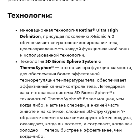
работоспособности и выносливости.
Технологии:
Инновационная технология
Retina® Ultra-High-
Definition
, присущая поколению X-Bionic 4.0:
обеспечивает сверхточное зонирование тела,
целенаправленность каждой функциональной зоны
и использованной технологии.
Технология
3D Bionic Sphere System с
ThermoSyphon®
— это новая эра функциональности,
для обеспечения более эффективной
терморегуляции температуры тела, обеспечивает
эффективный климат-контроль тела. Легендарная
запатентованная система 3D Bionic Sphere® с
технологией ThermoSyphon® более мощная, чем
когда-либо, и активна спереди, в нижней части
животе и на копчике: сложные 3D-структуры и Y-
образные элементы максимизируют обмен воздуха,
охлаждают, когда вы потеете, и согревают, когда вам
холодно — теперь быстрее и эффективнее, чем
когда-либо.