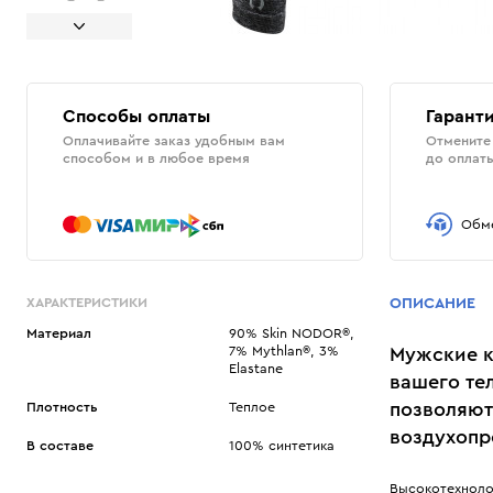
Способы оплаты
Гаранти
Оплачивайте заказ удобным вам
Отмените 
способом и в любое время
до оплат
Обме
ХАРАКТЕРИСТИКИ
ОПИСАНИЕ
Материал
90% Skin NODOR®,
7% Mythlan®, 3%
Мужские к
Elastane
вашего тел
позволяют
Плотность
Теплое
воздухопр
В составе
100% синтетика
Высокотехноло