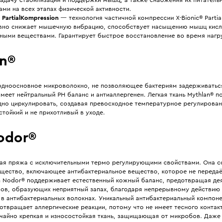
задачу стабилизации и поддержки мышц, а также снабжения их питатель
ми на всех этапах физической активности.
® PartialKompression
— технология частичной компрессии X-Bionic® Partia
вно снижает мышечную вибрацию, способствует насыщению мышц кис
ьными веществами. Гарантирует быстрое восстановление во время нагру
an®
 одноосновное микроволокно, не позволяющее бактериям задерживатьс
меет нейтральный PH баланс и антиаллергенен. Легкая ткань Mythlan® п
дно циркулировать, создавая превосходное температурное регулирован
стойкий и не прихотливый в уходе.
odor®
ая пряжа с исключительными термо регулирующими свойствами. Она с
щество, включающее антибактериальное вещество, которое не передаё
in Nodor® поддерживает естественный кожный баланс, предотвращая де
ов, образующих неприятный запах, благодаря непрерывному действию
в антибактериальных волокнах. Уникальный антибактериальный компоне
твращает аллергические реакции, потому что не имеет тесного контакт
чайно крепкая и износостойкая ткань, защищающая от микробов. Даже