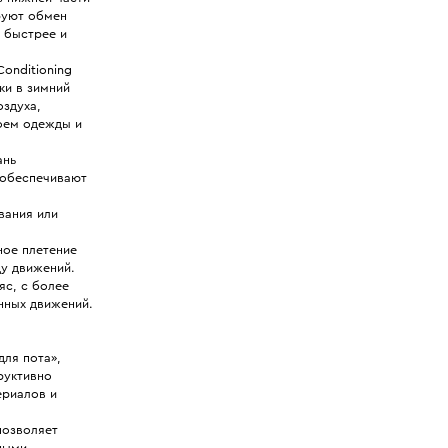
руют обмен
ь быстрее и
onditioning
ки в зимний
оздуха,
лоем одежды и
ань
 обеспечивают
вания или
ное плетение
ду движений.
с, с более
нных движений.
для пота»,
труктивно
ериалов и
позволяет