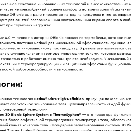
уникальное сочетание инновационных технологий и высококачественных 
ечивает непревзойденный уровень комфорта во время занятий активны
елье X-Bionic выиграло множество наград на конкурсах и тестах снаряж
одит для занятий всевозможными экстремальными видами спорта в люб
ет при серьезных нагрузках.
е 4.0 — первое в истории X-Bionic поколение термобелья, которое име
точность плетения Retina® для максимальной эффективности функциона
нологически инновационному производству. В результате получается св
кань c функциональными терморегулирующими зонами, которые размещ
 точностью и работают именно там, где это необходимо. Уменьшенный 
 сочетании с терморегулирующими и защитными эффектами функциональ
высокой работоспособности и выносливости.
огии:
ионная технология
Retina® Ultra-High-Definition
, присущая поколению X-Bi
ивает сверхточное зонирование тела, целенаправленность каждой функ
спользованной технологии.
гия
3D Bionic Sphere System с ThermoSyphon®
— это новая эра функцион
ения более эффективной терморегуляции температуры тела, обеспечив
ный климат-контроль тела. Легендарная запатентованная система 3D Bio
ией ThermoSyphon® более мощная, чем когда-либо, и активна спереди, 