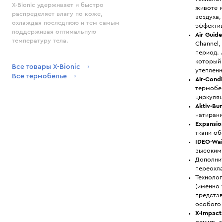
X-Bionic удерживает и быстро
животе 
распределяет влагу по коже,
воздуха,
охлаждая последнюю и тем самым
эффектив
поддерживая оптимальную
Air Guid
температуру тела.
Channel,
период.
который 
Все товары X-Bionic
утеплен
Все термобелье
Air-Cond
термобе
циркуля
Aktiv-Bu
натирани
Expansio
ткани о
IDEO-Wa
высоким
Дополни
переохл
Техноло
(именно 
предста
особого
X-Impac