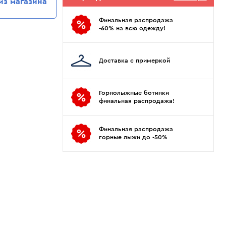
из магазина
Показать еще
Sportalm
Wind X-Treme
авнения и
Spyder
X-Bionic
Финальная распродажа
 Рекомендации
-60% на всю одежду!
Stayer
X-Socks
Stockli
Zanier
Доставка с примеркой
Suunto
Zerorh+
Tecnica
Посмотреть все
Terror
Горнолыжные ботинки
финальная распродажа!
The North Face
Therm-ic
Финальная распродажа
горные лыжи до -50%