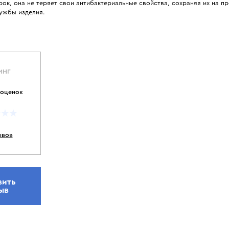
рок, она не теряет свои антибактериальные свойства, сохраняя их на п
лужбы изделия.
ИНГ
 оценок
ывов
вить
ыв