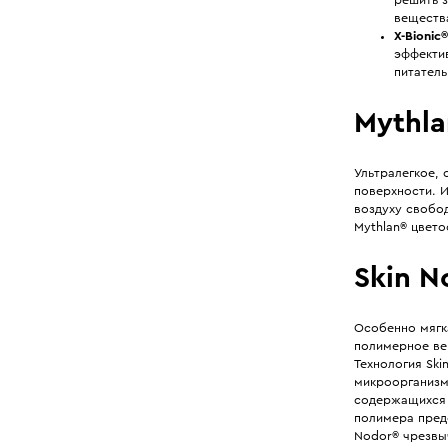
решить 
вещества
X-Bionic
эффекти
питател
Mythl
Ультралегкое,
поверхности. И
воздуху свобо
Mythlan® цвето
Skin N
Особенно мягк
полимерное ве
Технология Sk
микроорганизм
содержащихся 
полимера предо
Nodor® чрезвы