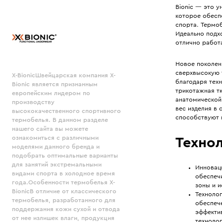
Bionic — это 
которое обесп
спорта. Термоб
Идеально подх
отлично работа
Новое поколени
сверхвысокую 
X-BionicШвейцарская компания X-
благодаря тех
Bionic является признанным
трикотажная т
европейским лидером по
анатомической
производству
вес изделия в
высококачественного спортивного
способствуют 
термобелья. В данном разделе
нашего сайта вы можете
ознакомиться с различными
Технол
моделями данного бренда и
подобрать оптимальные варианты
для занятий экстремальными
Инновац
видами спорта в холодное время
обеспеч
года.Особенности термобелья X-
зоны и и
BionicВ отличие от классического
Техноло
термобелья, разработанного для
обеспеч
поддержания кожи сухой и отвода
эффектив
от нее излишек влаги, продукция
технолог