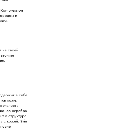
ными
lKompression
лородом и
зки.
я на своей
озволяет
ие.
одержит в себе
тся коже.
ятельность
 ионов серебра
нт в структуре
а с кожей. Skin
 после