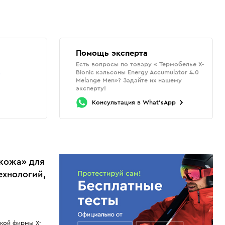
Помощь эксперта
Есть вопросы по товару « Термобелье X-
Bionic кальсоны Energy Accumulator 4.0
о
Melange Men»? Задайте их нашему
эксперту!
Консультация
в
What'sApp
 кожа» для
технологий,
кой фирмы X-