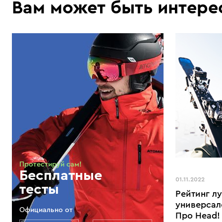
Вам может быть интере
Протестируй сам!
Бесплатные
01.11.2022
тесты
Рейтинг л
универсал
Официально от
Про Head!