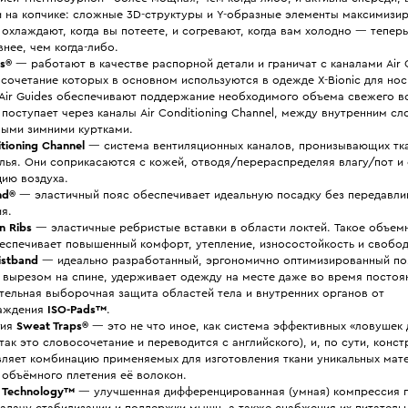
и на копчике: сложные 3D-структуры и Y-образные элементы максимизи
 охлаждают, когда вы потеете, и согревают, когда вам холодно — тепер
нее, чем когда-либо.
es®
— работают в качестве распорной детали и граничат с каналами Air C
 сочетание которых в основном используются в одежде X-Bionic для нос
 Air Guides обеспечивают поддержание необходимого объема свежего в
поступает через каналы Air Conditioning Channel, между внутренним с
ными зимними куртками.
itioning Channel
— система вентиляционных каналов, пронизывающих тк
лья. Они соприкасаются с кожей, отводя/перераспределяя влагу/пот и
цию воздуха.
nd®
— эластичный пояс обеспечивает идеальную посадку без передавли
я.
n Ribs
— эластичные ребристые вставки в области локтей. Такое объем
беспечивает повышенный комфорт, утепление, износостойкость и свобо
istband
— идеально разработанный, эргономично оптимизированный поя
 вырезом на спине, удерживает одежду на месте даже во время постоя
тельная выборочная защита областей тела и внутренних органов от
аждения
ISO-Pads™
.
гия
Sweat Traps®
— это не что иное, как система эффективных «ловушек 
так это словосочетание и переводится с английского), и, по сути, конс
вляет комбинацию применяемых для изготовления ткани уникальных мат
 объёмного плетения её волокон.
t Technology™
— улучшенная дифференцированная (умная) компрессия 