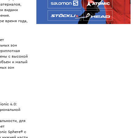
материалов,
ми видами
ения.
ое время года,
ет
льных зон
ерхплотная
ены с высокой
объем и малый
ных зон
onic 4.0:
циональной
альности, для
ает
nic Sphere® с
в нижней части