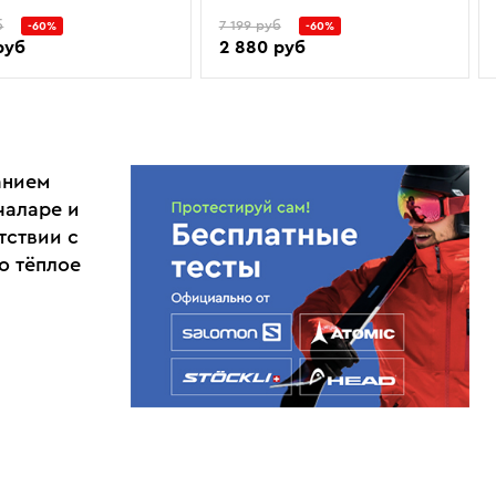
б
7 199 руб
-60%
-60%
руб
2 880 руб
анием
чаларе и
тствии с
о тёплое