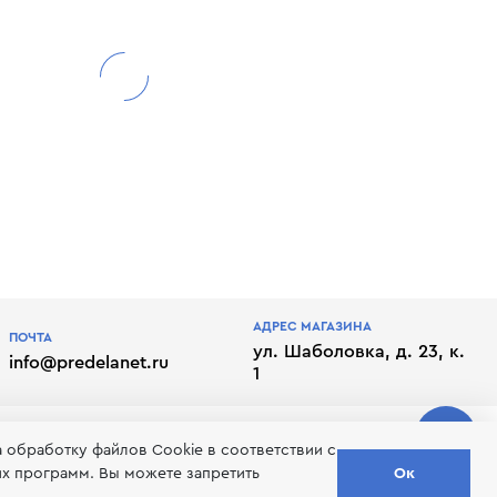
АДРЕС МАГАЗИНА
ПОЧТА
ул. Шаболовка, д. 23, к.
info@predelanet.ru
1
а обработку файлов Сookie в соответствии с
их программ. Вы можете запретить
Ок
лате
Отписаться от рассылки