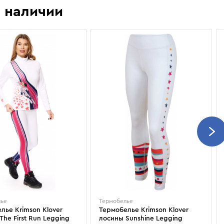
Показать еще
Sportalm
Wind X-Treme
 наличии
авнения и
Spyder
X-Bionic
 Рекомендации
Stayer
X-Socks
Stockli
Zanier
Suunto
Zerorh+
Tecnica
Посмотреть все
Terror
The North Face
Therm-ic
лье
Термобелье
лье Krimson Klover
Термобелье Krimson Klover
The First Run Legging
лосины Sunshine Legging