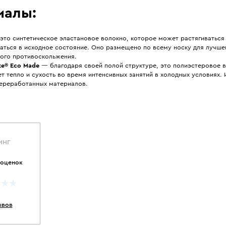
иалы:
то синтетическое эластановое волокно, которое может растягиваться 
аться в исходное состояние. Оно размещено по всему носку для лучше
ного противоскольжения.
te® Eco Made
— благодаря своей полой структуре, это полиэстеровое 
т тепло и сухость во время интенсивных занятий в холодных условиях. 
переработанных материалов.
ИНГ
 оценок
ывов