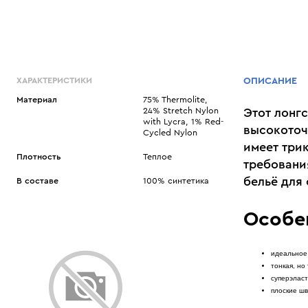
ХАРАКТЕРИСТИКИ
ОПИСАНИЕ
Материал
75% Thermolite,
24% Stretch Nylon
Этот лонг
with Lycra, 1% Red-
высокоточ
Cycled Nylon
имеет три
Плотность
Теплое
требовани
бельё для 
В составе
100% синтетика
Особе
идеальное
тонкая, но
суперэласт
плоские ш