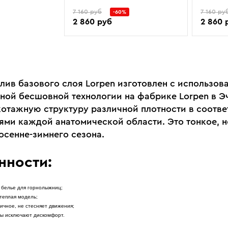
7 160 руб
7 160 ру
-60%
2 860 руб
2 860 
слив базового слоя Lorpen изготовлен с использов
ной бесшовной технологии на фабрике Lorpen в Э
котажную структуру различной плотности в соотве
ями каждой анатомической области. Это тонкое, н
осенне-зимнего сезона.
нности:
 белье для горнолыжниц;
 теплая модель;
ичное, не стесняет движения;
вы исключают дискомфорт.