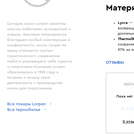
Матер
Lycra
— э
Сегодня носки Lorpen известны
возвращ
многим любителям путешествий и
длитель
отдыха. Завоевав популярность
Thermoli
благодаря особой конструкции и
сохраняе
комфортности, носки Lorpen по
97% из 
праву считаются частью
туристического снаряжения
любого уважающего себя туриста
ОТЗЫВЫ
и спортсмена.Компания Lorpen
образовалась в 1985 году в
Испании и начала свою
деятельность с производства
РЕЙТ
носок для спортсменов.
Пока нет
Все товары Lorpen
Все термобелье
0 отз