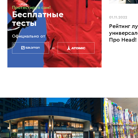
Протестируй сам!
Бесплатные
01.11.2022
тесты
Рейтинг л
универсал
Официально от
Про Head!
и