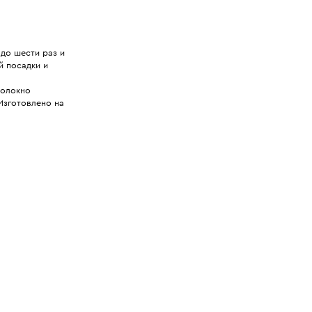
до шести раз и
й посадки и
волокно
Изготовлено на