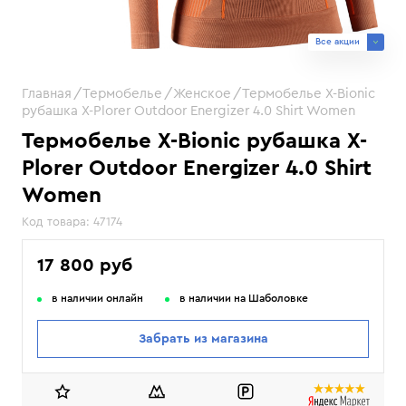
Все акции
Главная
Термобелье
Женское
Термобелье X-Bionic
рубашка X-Plorer Outdoor Energizer 4.0 Shirt Women
Термобелье X-Bionic рубашка X-
Plorer Outdoor Energizer 4.0 Shirt
Women
Код товара:
47174
17 800 руб
в наличии онлайн
в наличии на Шаболовке
Забрать из магазина