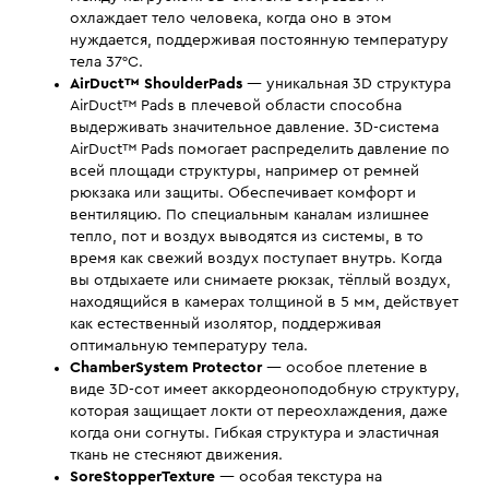
охлаждает тело человека, когда оно в этом
нуждается, поддерживая постоянную температуру
тела 37°С.
AirDuct™ ShoulderPads
— уникальная 3D структура
AirDuct™ Pads в плечевой области способна
выдерживать значительное давление. 3D-система
AirDuct™ Pads помогает распределить давление по
всей площади структуры, например от ремней
рюкзака или защиты. Обеспечивает комфорт и
вентиляцию. По специальным каналам излишнее
тепло, пот и воздух выводятся из системы, в то
время как свежий воздух поступает внутрь. Когда
вы отдыхаете или снимаете рюкзак, тёплый воздух,
находящийся в камерах толщиной в 5 мм, действует
как естественный изолятор, поддерживая
оптимальную температуру тела.
ChamberSystem Protector
— особое плетение в
виде 3D-сот имеет аккордеоноподобную структуру,
которая защищает локти от переохлаждения, даже
когда они согнуты. Гибкая структура и эластичная
ткань не стесняют движения.
SoreStopperTexture
— особая текстура на