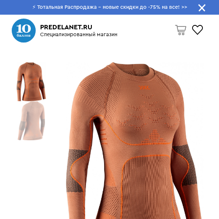
⚡ Тотальная Распродажа - новые скидки до -75% на все!
>>
Что будем искать?
PREDELANET.RU
Специализированный магазин
Пусто