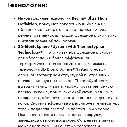
Технологии:
Инновационная технология
Retina® Ultra-High-
Definition
, присущая поколению X-Bionic 4.0:
обеспечивает сверхточное зонирование тела,
целенаправленность каждой функциональной зоны
и использованной технологии.
3D-BionicSphere® System with ThermoSyphon
Technology
®
— это новая эра функциональности,
для обеспечения более эффективной
терморегуляции температуры тела. Уникальная
технология 3D Bionic Sphere® System с новой
сложной трехмерной структурой внутренних и
внешних воздушных каналов ThermoSyphone®
выводит излишки влаги наружу, оставляя тонкую
пленку на коже, при физической активности, она
испаряется, обеспечивая отличное охлаждение для
кожи. Система эффективно регулирует температуру
тела и поддерживает её на постоянном уровне.
Излишнее тепло и влага выносятся наружу,
замещаясь свежим воздухом. Согревает в паузах
между нагрузкой. 3D система согревает и