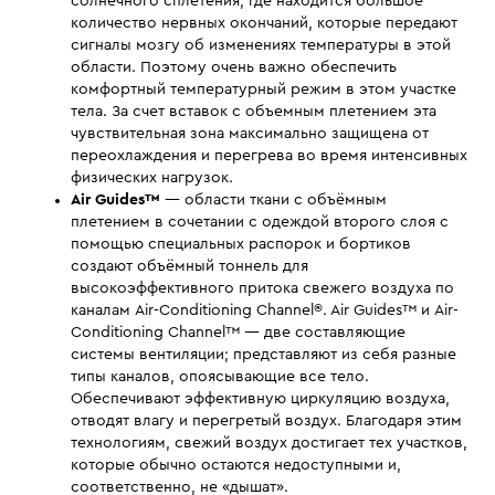
солнечного сплетения, где находится большое
количество нервных окончаний, которые передают
сигналы мозгу об изменениях температуры в этой
области. Поэтому очень важно обеспечить
комфортный температурный режим в этом участке
тела. За счет вставок с объемным плетением эта
чувствительная зона максимально защищена от
переохлаждения и перегрева во время интенсивных
физических нагрузок.
Air Guides™
— области ткани с объёмным
плетением в сочетании с одеждой второго слоя с
помощью специальных распорок и бортиков
создают объёмный тоннель для
высокоэффективного притока свежего воздуха по
каналам Air-Conditioning Channel®. Air Guides™ и Air-
Conditioning Channel™ — две составляющие
системы вентиляции; представляют из себя разные
типы каналов, опоясывающие все тело.
Обеспечивают эффективную циркуляцию воздуха,
отводят влагу и перегретый воздух. Благодаря этим
технологиям, свежий воздух достигает тех участков,
которые обычно остаются недоступными и,
соответственно, не «дышат».