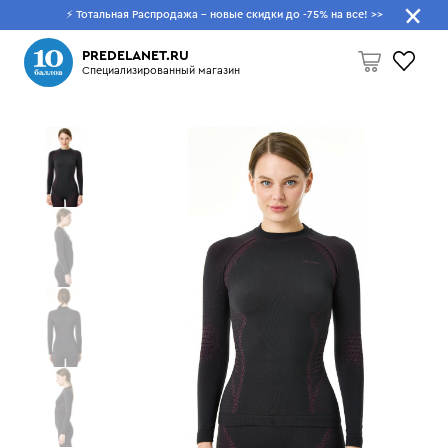
⚡ Тотальная Распродажа - новые скидки до -75% на все!
>>
Что будем искать?
PREDELANET.RU
Специализированный магазин
Пусто