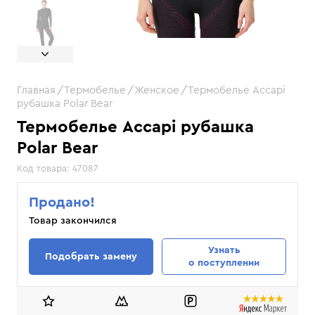
Главная
Термобелье
Женское
Термобелье Accapi
рубашка Polar Bear
Термобелье Accapi рубашка
Polar Bear
Код товара:
47087
Продано!
Товар закончился
Узнать
Подобрать замену
о поступлении