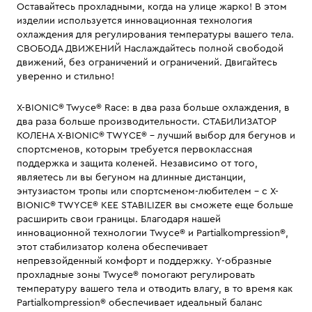
Оставайтесь прохладными, когда на улице жарко! В этом
изделии используется инновационная технология
охлаждения для регулирования температуры вашего тела.
СВОБОДА ДВИЖЕНИЙ Наслаждайтесь полной свободой
движений, без ограничений и ограничений. Двигайтесь
уверенно и стильно!
X-BIONIC® Twyce® Race: в два раза больше охлаждения, в
два раза больше производительности. СТАБИЛИЗАТОР
КОЛЕНА X-BIONIC® TWYCE® - лучший выбор для бегунов и
спортсменов, которым требуется первоклассная
поддержка и защита коленей. Независимо от того,
являетесь ли вы бегуном на длинные дистанции,
энтузиастом тропы или спортсменом-любителем - с X-
BIONIC® TWYCE® KEE STABILIZER вы сможете еще больше
расширить свои границы. Благодаря нашей
инновационной технологии Twyce® и Partialkompression®,
этот стабилизатор колена обеспечивает
непревзойденный комфорт и поддержку. Y-образные
прохладные зоны Twyce® помогают регулировать
температуру вашего тела и отводить влагу, в то время как
Partialkompression® обеспечивает идеальный баланс