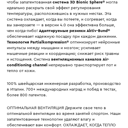
чтобы запатентованная
система 3D Bionic Sphere®
могла
идеально раскрыть свой эффект регулирования
температуры, расположившись в нужных местах. Эта
система охлаждает, когда вы потеете, и согревает, когда
вы замерзаете — в версии 4.0 она эффективна больше,
чем когда-либо!
Адаптируемые резинки Aktiv-Bund®
обеспечивает надежную посадку при каждом движении.
Технология Partialkompression®
оптимизирует нейронные
импульсы между мышцами и мозгом; усиливает
мышечные реакции и координацию; снижает риск травмы
и истощения. Система
вентиляционных каналов Air-
conditioning channel
непрерывно транспортирует пот и
тепло от кожи.
100% швейцарская инженерная разработка, производство
в Италии. 700+ международных наград и побед в тестах,
более 800 патентов.
ОПТИМАЛЬНАЯ ВЕНТИЛЯЦИЯ Держите свое тело в
оптимальной вентиляции во время занятий спортом. Наши
запатентованные технологии удаляют влагу и
обеспечивают вам комфорт. ОХЛАЖДАЕТ, КОГДА ТЕПЛО