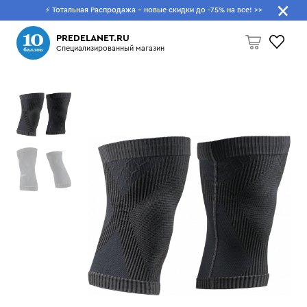
⚡ Тотальная Распродажа - новые скидки до -75% на все!
>>
Что будем искать?
PREDELANET.RU
Специализированный магазин
Пусто