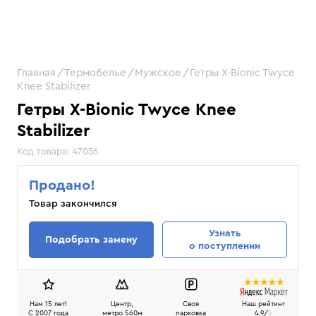
Главная
Термобелье
Мужское
Гетры X-Bionic Twyce
Knee Stabilizer
Гетры X-Bionic Twyce Knee
Stabilizer
Код товара:
47056
Продано!
Товар закончился
Узнать
Подобрать замену
о поступлении
Нам 15 лет!
Центр,
Своя
Наш рейтинг
C 2007 года
метро 560м
парковка
4.9/
5