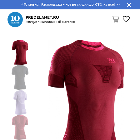
⚡ Тотальная Распродажа - новые скидки до -75% на все!
>>
Что будем искать?
PREDELANET.RU
Специализированный магазин
Пусто