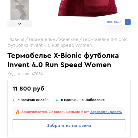
Все акции
Главная
Термобелье
Женское
Термобелье X-Bionic
футболка Invent 4.0 Run Speed Women
Термобелье X-Bionic футболка
Invent 4.0 Run Speed Women
Код товара:
47054
11 800 руб
в наличии онлайн
в наличии на Шаболовке
Заканчивается. Осталось меньше 2 шт
Зарезервировать
Забрать из магазина