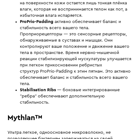
на поверхности кожи остается лишь тонкая плёнка
влаги, которая не воспринимается телом как пот, а
избыточная влага испаряется.
ProPrio-Padding
активно обеспечивает баланс и
стабильность всего вашего тела.
Проприорецепторы — это сенсорные рецепторы,
обнаруживаемые в суставах и мышцах. Они
контролируют ваше положение и движение вашего
тела в пространстве. Время нервно-мышечной
реакции стабилизирующей мускулатуры улучшается
при легком прикосновении ребристых
структур ProPrio-Padding к этим пятнам. Это активно
обеспечивает баланс и стабильность всего вашего
тела.
Stabilisation Ribs
— боковые интегрированные
"ребра" обеспечивают дополнительную
стабильность.
Mythlan™
Ультра легкое, одноосновное микроволокно, не
позволяющее бактериям задерживаться на своей