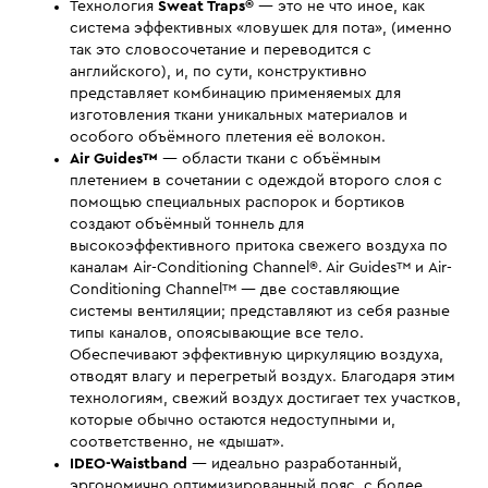
Технология
Sweat Traps®
— это не что иное, как
система эффективных «ловушек для пота», (именно
так это словосочетание и переводится с
английского), и, по сути, конструктивно
представляет комбинацию применяемых для
изготовления ткани уникальных материалов и
особого объёмного плетения её волокон.
Air Guides™
— области ткани с объёмным
плетением в сочетании с одеждой второго слоя с
помощью специальных распорок и бортиков
создают объёмный тоннель для
высокоэффективного притока свежего воздуха по
каналам Air-Conditioning Channel®. Air Guides™ и Air-
Conditioning Channel™ — две составляющие
системы вентиляции; представляют из себя разные
типы каналов, опоясывающие все тело.
Обеспечивают эффективную циркуляцию воздуха,
отводят влагу и перегретый воздух. Благодаря этим
технологиям, свежий воздух достигает тех участков,
которые обычно остаются недоступными и,
соответственно, не «дышат».
IDEO-Waistband
— идеально разработанный,
эргономично оптимизированный пояс, с более