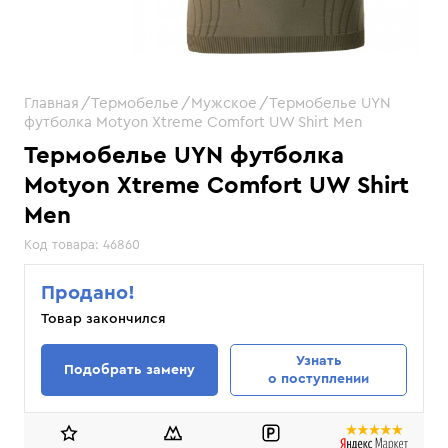
Главная
Термобелье
Мужское
Термобелье UYN
футболка Motyon Xtreme Comfort UW Shirt Men
Термобелье UYN футболка
Motyon Xtreme Comfort UW Shirt
Men
Код товара:
46860
Продано!
Товар закончился
Узнать
Подобрать замену
о поступлении