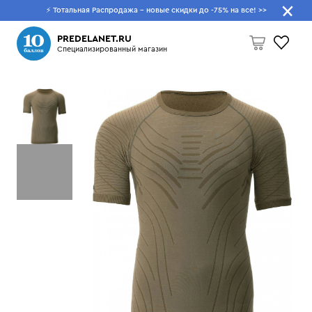
⚡ Тотальная Распродажа - новые скидки до -75% на все!
>>
Что будем искать?
PREDELANET.RU
Специализированный магазин
Пусто