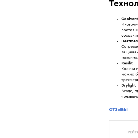
Технол
Coolvent
Многочи
постоянн
сохраня
Heatmem
Согрева
защищают
максима
Resifit
Колени 
можно б
трехмер
Drylight
Везде, г
чрезвыч
ОТЗЫВЫ
РЕЙТ