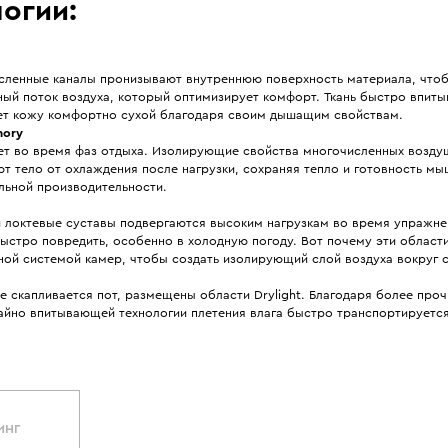
огии:
сленные каналы пронизывают внутреннюю поверхность материала, что
ый поток воздуха, который оптимизирует комфорт. Ткань быстро впиты
ет кожу комфортно сухой благодаря своим дышащим свойствам.
ory
ет во время фаз отдыха. Изолирующие свойства многочисленных возду
 тело от охлаждения после нагрузки, сохраняя тепло и готовность мы
льной производительности.
и локтевые суставы подвергаются высоким нагрузкам во время упражне
ыстро повредить, особенно в холодную погоду. Вот почему эти област
ной системой камер, чтобы создать изолирующий слой воздуха вокруг с
де скапливается пот, размещены области Drylight. Благодаря более проч
айно впитывающей технологии плетения влага быстро транспортируется
ИНГ