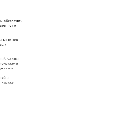
бы обеспечить
вает пот и
шных камер
шц к
ний. Связки
и окружены
уставов.
ной и
 наружу.