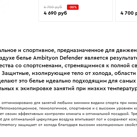
6 700 руб
-30%
4 690 руб
4 700 
льное и спортивное, предназначенное для движен
здухе белье Ambityon Defender является результат
ества со спортсменами, стремящимися к полной с
 Защитные, изолирующие тело от холода, области 
делают это белье идеально подходящим для самых
льных к экипировке занятий при низких температур
n оптимизировано для занятий любыми зимними видами спорта при низк
 Теплоизоляционное, технологичное, спортивное и с высоким уровнем 
яет своим эффективным контролем климата и оптимальной посадкой. Тр
t для оптимальной циркуляции воздуха впитывают пот и сохраняют кож
atmemory защищает от холода благодаря высоким изоляционным свойс