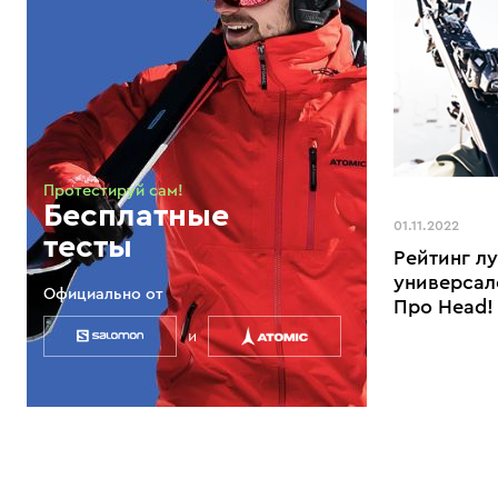
Протестируй сам!
Бесплатные
01.11.2022
тесты
Рейтинг л
универсал
Официально от
Про Head!
и