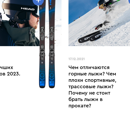
Vantage 79 Ti
Shape e-V8
Supershape e-Speed
Shape e-V10
Kore X 85 (177)
Supershape e-Rally (170)
17.12.2021
учших
Чем отличаются
ов 2023.
горные лыжи? Чем
плохи спортивные,
трассовые лыжи?
Почему не стоит
брать лыжи в
прокате?