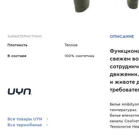
ХАРАКТЕРИСТИКИ
ОПИСАНИЕ
Плотность
Теплое
Функциона
В составе
100% синтетика
свежем во
сотруднич
движении.
и животе 
требовате
Белье Ambityo
температурах.
белье впечатл
Все товары UYN
каналы Coolven
Все термобелье
Технология He