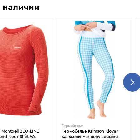
Показать еще
Sportalm
Wind X-Treme
 наличии
авнения и
Spyder
X-Bionic
 Рекомендации
Stayer
X-Socks
Stockli
Zanier
Suunto
Zerorh+
Tecnica
Посмотреть все
Terror
The North Face
Therm-ic
Термобелье
 Montbell ZEO-LINE
Термобелье Krimson Klover
und Neck Shirt Ws
кальсоны Harmony Legging