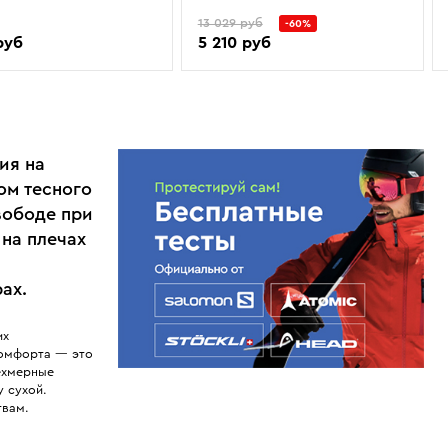
13 029 руб
-60%
руб
5 210 руб
ия на
ом тесного
вободе при
на плечах
ах.
их
комфорта — это
ехмерные
у сухой.
твам.