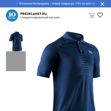
⚡ Тотальная Распродажа - новые скидки до -75% на все!
>>
Что будем искать?
PREDELANET.RU
Специализированный магазин
Пусто