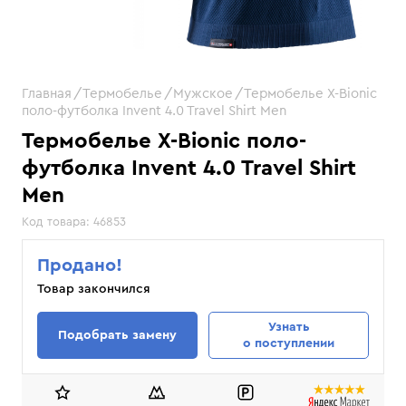
Главная
Термобелье
Мужское
Термобелье X-Bionic
поло-футболка Invent 4.0 Travel Shirt Men
Термобелье X-Bionic поло-
футболка Invent 4.0 Travel Shirt
Men
Код товара:
46853
Продано!
Товар закончился
Узнать
Подобрать замену
о поступлении