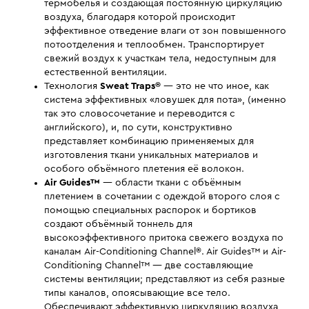
термобелья и создающая постоянную циркуляцию
воздуха, благодаря которой происходит
эффективное отведение влаги от зон повышенного
потоотделения и теплообмен. Транспортирует
свежий воздух к участкам тела, недоступным для
естественной вентиляции.
Технология
Sweat Traps®
— это не что иное, как
система эффективных «ловушек для пота», (именно
так это словосочетание и переводится с
английского), и, по сути, конструктивно
представляет комбинацию применяемых для
изготовления ткани уникальных материалов и
особого объёмного плетения её волокон.
Air Guides™
— области ткани с объёмным
плетением в сочетании с одеждой второго слоя с
помощью специальных распорок и бортиков
создают объёмный тоннель для
высокоэффективного притока свежего воздуха по
каналам Air-Conditioning Channel®. Air Guides™ и Air-
Conditioning Channel™ — две составляющие
системы вентиляции; представляют из себя разные
типы каналов, опоясывающие все тело.
Обеспечивают эффективную циркуляцию воздуха,