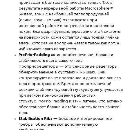
производить большое количество тепла). Т.о. в
результате непрерывной работы Macrosphere™
System, зоны с наибольшей теплопродукцией
(спина, грудь, копчик) охлаждаются при
интенсивной работе и согреваются в состоянии
покоя. Благодаря функционированию этой системы
на поверхности кожи остается лишь тонкая плёнка
влаги, которая не воспринимается телом как пот, а
избыточная влага испаряется.
ProPrio-Padding
активно обеспечивает баланс и
стабильность всего вашего тела.
Проприорецепторы — это сенсорные рецепторы,
обнаруживаемые в суставах и мышцах. Они
контролируют ваше положение и движение вашего
тела в пространстве. Время нервно-мышечной
реакции стабилизирующей мускулатуры улучшается
при легком прикосновении ребристых
структур ProPrio-Padding к этим пятнам. Это активно
обеспечивает баланс и стабильность всего вашего
тела.
Stabilisation Ribs
— боковые интегрированные
"ребра" обеспечивают дополнительную