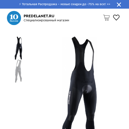
⚡ Тотальная Распродажа - новые скидки до -75% на все!
>>
Что будем искать?
PREDELANET.RU
Специализированный магазин
Пусто