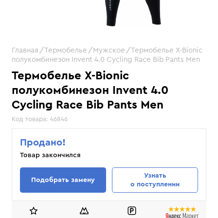
Главная
Термобелье
Мужское
Термобелье X-Bionic
полукомбинезон Invent 4.0 Cycling Race Bib Pants Men
Термобелье X-Bionic
полукомбинезон Invent 4.0
Cycling Race Bib Pants Men
Код товара:
46846
Продано!
Товар закончился
Узнать
Подобрать замену
о поступлении