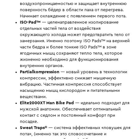
воздухопроницаемостью и защищает внутреннюю
поверхность бёдер в области паха от перегрева.
Начинает охлаждение с появлением первого пота.
ISO-Pad™
— целенаправленное изолирование
отдельных частей тела от воздействия
окружающего холода может предотвратить тело от
замерзания. Именно поэтому ISO Pads™ на верхней
части бедра и более тонкие ISO Pads™ в зоне
ягодичных мышц сохраняют тепло тела, которое
жизненно необходимо для функционирования
внутренних органов.
Partialkompression
— новый уровень в технологии
компрессии, эффективно снижает мышечную
вибрацию. Частичная компрессия способствует
насыщению мышц кислородом и питательными
веществами.
Elite2000XT Man Bike Pad
— идеально подходит для
мужской анатомии. Обеспечивает оптимальный
контакт с седлом и постоянный комфорт при
посадке.
Sweat Traps®
— система эффективных «ловушек для
пота», (именно так это словосочетание и