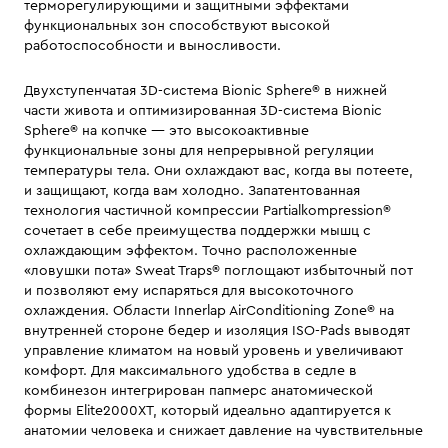
терморегулирующими и защитными эффектами
функциональных зон способствуют высокой
работоспособности и выносливости.
Двухступенчатая 3D-система Bionic Sphere® в нижней
части живота и оптимизированная 3D-система Bionic
Sphere® на копчке — это высокоактивные
функциональные зоны для непрерывной регуляции
температуры тела. Они охлаждают вас, когда вы потеете,
и защищают, когда вам холодно. Запатентованная
технология частичной компрессии Partialkompression®
сочетает в себе преимущества поддержки мышц с
охлаждающим эффектом. Точно расположенные
«ловушки пота» Sweat Traps® поглощают избыточный пот
и позволяют ему испаряться для высокоточного
охлаждения. Области Innerlap AirConditioning Zone® на
внутренней стороне бедер и изоляция ISO-Pads выводят
управление климатом на новый уровень и увеличивают
комфорт. Для максимального удобства в седле в
комбинезон интегрирован папмерс анатомической
формы Elite2000XT, который идеально адаптируется к
анатомии человека и снижает давление на чувствительные