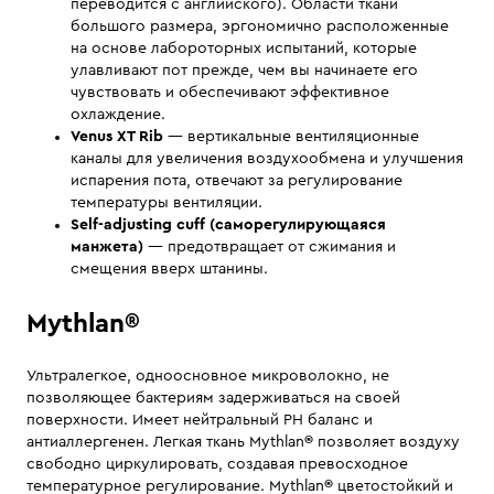
переводится с английского). Области ткани
большого размера, эргономично расположенные
на основе лабороторных испытаний, которые
улавливают пот прежде, чем вы начинаете его
чувствовать и обеспечивают эффективное
охлаждение.
Venus XT Rib
— вертикальные вентиляционные
каналы для увеличения воздухообмена и улучшения
испарения пота, отвечают за регулирование
температуры вентиляции.
Self-adjusting cuff (саморегулирующаяся
манжета)
— предотвращает от сжимания и
смещения вверх штанины.
Mythlan
®
Ультралегкое, одноосновное микроволокно, не
позволяющее бактериям задерживаться на своей
поверхности. Имеет нейтральный PH баланс и
антиаллергенен. Легкая ткань Mythlan
®
позволяет воздуху
свободно циркулировать, создавая превосходное
температурное регулирование. Mythlan
®
цветостойкий и