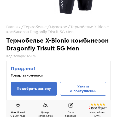
Главная
Термобелье
Мужское
Термобелье X-Bionic
комбинезон Dragonfly Trisuit 5G Men
Термобелье X-Bionic комбинезон
Dragonfly Trisuit 5G Men
Код товара:
46775
Продано!
Товар закончился
Узнать
Подобрать замену
о поступлении
Нам 15 лет!
Центр,
Своя
Наш рейтинг
C 2007 года
метро 560м
парковка
4.9/
5