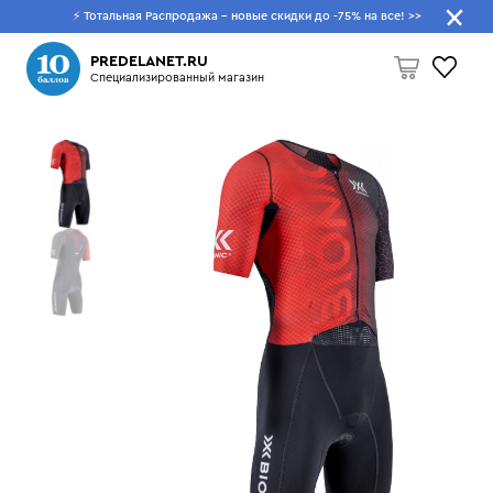
⚡ Тотальная Распродажа - новые скидки до -75% на все!
>>
Что будем искать?
PREDELANET.RU
Специализированный магазин
Пусто