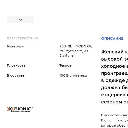
ХАРАКТЕРИСТИКИ
ОПИСАНИЕ
Материал
90% Skin NODOR®,
7% Mythlan™, 3%
Женский к
Elastane
высокой з
холодное 
Плотность
Теплое
проиграеш
В составе
100% синтетика
в одежде 
должна бы
модерниза
сезоном о
Высокотехноло
Bionic — это 
которое обесп