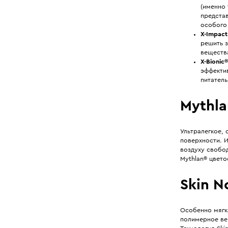
(именно 
предста
особого
X-Impac
решить 
вещества
X-Bionic
эффекти
питател
Mythl
Ультралегкое,
поверхности. И
воздуху свобо
Mythlan® цвето
Skin N
Особенно мягк
полимерное ве