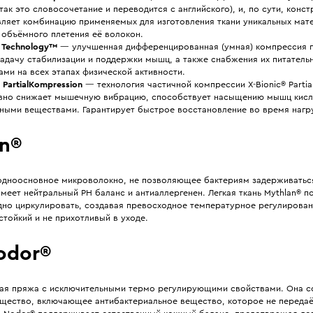
так это словосочетание и переводится с английского), и, по сути, конс
вляет комбинацию применяемых для изготовления ткани уникальных мат
 объёмного плетения её волокон.
t Technology™
— улучшенная дифференцированная (умная) компрессия 
задачу стабилизации и поддержки мышц, а также снабжения их питатель
ми на всех этапах физической активности.
® PartialKompression
— технология частичной компрессии X-Bionic® Partia
вно снижает мышечную вибрацию, способствует насыщению мышц кис
ьными веществами. Гарантирует быстрое восстановление во время нагру
an®
 одноосновное микроволокно, не позволяющее бактериям задерживатьс
меет нейтральный PH баланс и антиаллергенен. Легкая ткань Mythlan® п
дно циркулировать, создавая превосходное температурное регулирован
стойкий и не прихотливый в уходе.
odor®
ая пряжа с исключительными термо регулирующими свойствами. Она с
щество, включающее антибактериальное вещество, которое не передаё