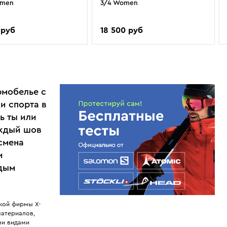
omen
3/4 Women
 руб
18 500 руб
рмобелье с
и спорта в
ь ты или
аждый шов
смена
и
ждым
кой фирмы X-
материалов,
ми видами