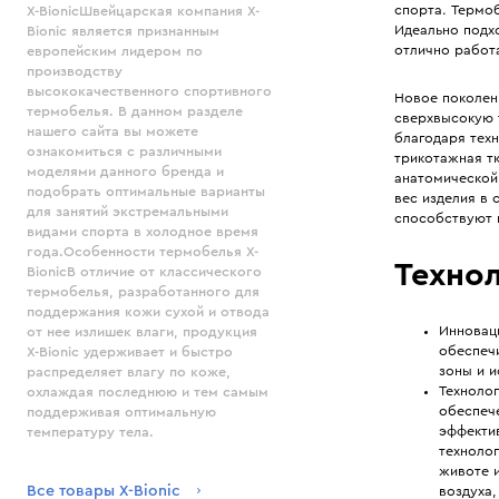
спорта. Термоб
X-BionicШвейцарская компания X-
Идеально подх
Bionic является признанным
отлично работа
европейским лидером по
производству
высококачественного спортивного
Новое поколени
термобелья. В данном разделе
сверхвысокую 
нашего сайта вы можете
благодаря тех
ознакомиться с различными
трикотажная т
моделями данного бренда и
анатомической
подобрать оптимальные варианты
вес изделия в
для занятий экстремальными
способствуют 
видами спорта в холодное время
года.Особенности термобелья X-
Технол
BionicВ отличие от классического
термобелья, разработанного для
поддержания кожи сухой и отвода
Инновац
от нее излишек влаги, продукция
обеспеч
X-Bionic удерживает и быстро
зоны и и
распределяет влагу по коже,
Техноло
охлаждая последнюю и тем самым
обеспеч
поддерживая оптимальную
эффектив
температуру тела.
технолог
животе 
Все товары X-Bionic
воздуха,