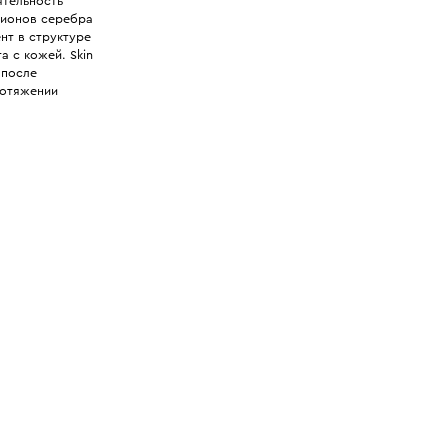
ятельность
 ионов серебра
нт в структуре
а с кожей. Skin
 после
ротяжении