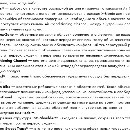
нее, чем когда-либо.
es®
— работают в качестве распорной детали и граничат с каналами Air C
 сочетание которых в основном используются в одежде X-Bionic для нос
 Air Guides обеспечивают поддержание необходимого объема свежего в
поступает через каналы Air Conditioning Channel, между внутренним с
ными зимними куртками.
ex-Zone
— объемные вставки в области солнечного сплетения, где нах
тво нервных окончаний, которые передают сигналы мозгу об изменения
области. Поэтому очень важно обеспечить комфортный температурный 
тела. За счет вставок с объемным плетением эта чувствительная зона 
а от переохлаждения и перегрева во время интенсивных физических наг
itioning Channel
— система вентиляционных каналов, пронизывающих тк
лья. Они соприкасаются с кожей, отводя/перераспределяя влагу/пот и
цию воздуха.
nd®
— эластичный пояс обеспечивает идеальную посадку без передавли
я.
n Ribs
— эластичные ребристые вставки в области локтей. Такое объем
беспечивает повышенный комфорт, утепление, износостойкость и свобо
istband
— идеально разработанный, эргономично оптимизированный поя
 вырезом на спине, удерживает одежду на месте даже во время постоя
тельная выборочная защита областей тела и внутренних органов от
аждения
ISO-Pads™
.
разная структура
ISO-Shoulder™
находится на плечах, сохраняя тело те
я меры против переохлаждения.
гия
Sweat Traps®
— это не что иное, как система эффективных «ловушек 