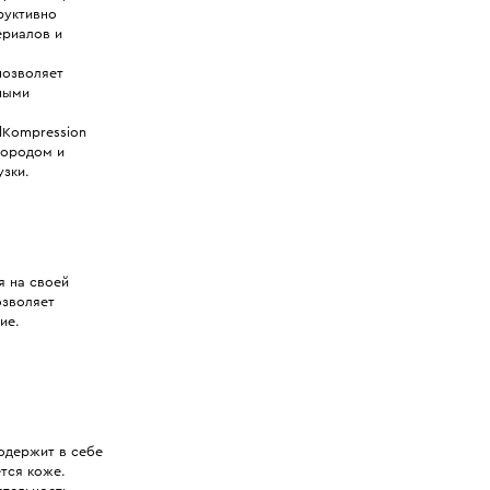
труктивно
ериалов и
позволяет
ными
lKompression
лородом и
зки.
я на своей
озволяет
ие.
одержит в себе
тся коже.