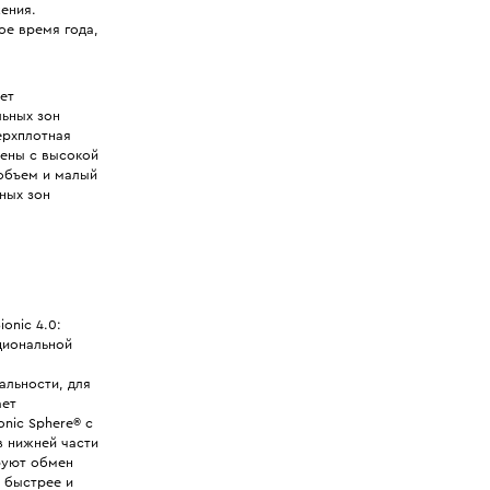
ения.
ое время года,
ет
льных зон
ерхплотная
ены с высокой
объем и малый
ных зон
onic 4.0:
циональной
альности, для
ает
nic Sphere® с
в нижней части
руют обмен
ь быстрее и