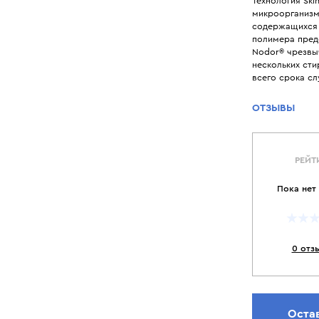
Технология Sk
микроорганизм
содержащихся 
полимера предо
Nodor® чрезвы
нескольких сти
всего срока с
ОТЗЫВЫ
РЕЙТ
Пока нет
0 отз
Оста