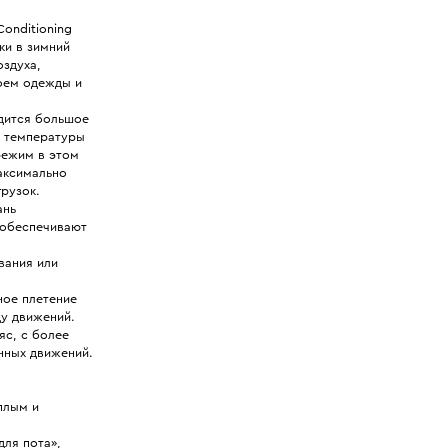
onditioning
ки в зимний
оздуха,
лоем одежды и
одится большое
х температуры
режим в этом
максимально
рузок.
ань
 обеспечивают
вания или
ное плетение
ду движений.
с, с более
нных движений.
плым и
для пота»,