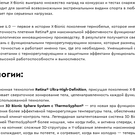
елье X-Bionic выиграло множество наград на конкурсах и тестах снаряж
одит для занятий всевозможными экстремальными видами спорта в люб
ет при серьезных нагрузках.
е 4.0 — первое в истории X-Bionic поколение термобелья, которое име
точность плетения Retina® для максимальной эффективности функциона
нологически инновационному производству. В результате получается св
кань c функциональными терморегулирующими зонами, которые размещ
 точностью и работают именно там, где это необходимо. Уменьшенный 
 сочетании с терморегулирующими и защитными эффектами функциональ
высокой работоспособности и выносливости.
огии:
ионная технология
Retina® Ultra-High-Definition
, присущая поколению X-Bi
ивает сверхточное зонирование тела, целенаправленность каждой функ
спользованной технологии.
гия
3D Bionic Sphere System с ThermoSyphon®
— это новая эра функцион
ения более эффективной терморегуляции температуры тела, обеспечив
ный климат-контроль тела. Легендарная запатентованная система 3D Bio
ией ThermoSyphon® более мощная, чем когда-либо, и активна спереди, 
и на копчике: сложные 3D-структуры и Y-образные элементы максимизи
 охлаждают, когда вы потеете, и согревают, когда вам холодно — тепер