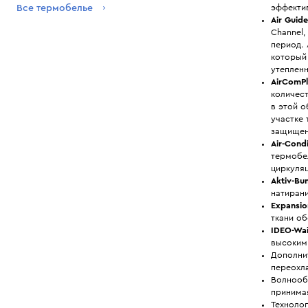
эффектив
Все термобелье
Air Guid
Channel,
период.
который 
утеплен
AirComPl
количес
в этой 
участке 
защищен
Air-Cond
термобе
циркуля
Aktiv-Bu
натирани
Expansio
ткани о
IDEO-Wa
высоким
Дополни
переохл
Волнооб
принима
Техноло