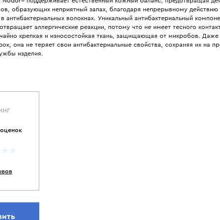
in Nodor® поддерживает естественный кожный баланс, предотвращая де
ов, образующих неприятный запах, благодаря непрерывному действию
в антибактериальных волокнах. Уникальный антибактериальный компоне
твращает аллергические реакции, потому что не имеет тесного контакт
чайно крепкая и износостойкая ткань, защищающая от микробов. Даже
рок, она не теряет свои антибактериальные свойства, сохраняя их на п
лужбы изделия.
ИНГ
 оценок
ывов
вить