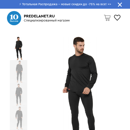
⚡ Тотальная Распродажа - новые скидки до -75% на все!
>>
Что будем искать?
PREDELANET.RU
Специализированный магазин
Пусто