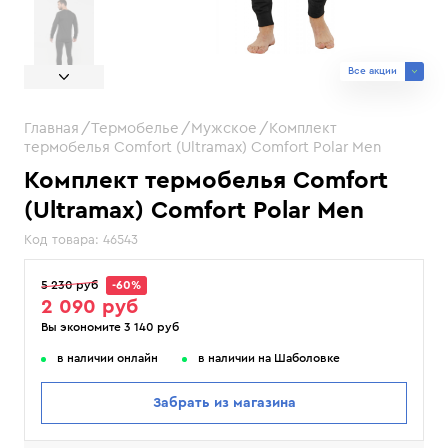
Все акции
Главная
Термобелье
Мужское
Комплект
термобелья Comfort (Ultramax) Comfort Polar Men
Комплект термобелья Comfort
(Ultramax) Comfort Polar Men
Код товара:
46543
5 230 руб
-60%
2 090 руб
Вы экономите 3 140 руб
в наличии онлайн
в наличии на Шаболовке
Забрать из магазина