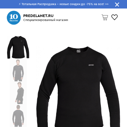
⚡ Тотальная Распродажа - новые скидки до -75% на все!
>>
Что будем искать?
PREDELANET.RU
Специализированный магазин
Пусто