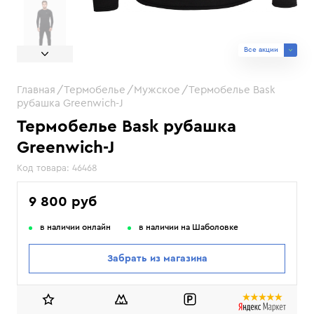
Все акции
Главная
Термобелье
Мужское
Термобелье Bask
рубашка Greenwich-J
Термобелье Bask рубашка
Greenwich-J
Код товара:
46468
9 800 руб
в наличии онлайн
в наличии на Шаболовке
Забрать из магазина