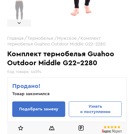
Главная
Термобелье
Мужское
Комплект
термобелья Guahoo Outdoor Middle G22-2280
Комплект термобелья Guahoo
Outdoor Middle G22-2280
Код товара:
46394
Продано!
Товар закончился
Узнать
Подобрать замену
о поступлении