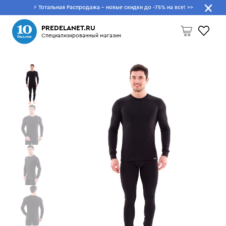
⚡ Тотальная Распродажа - новые скидки до -75% на все!
>>
Что будем искать?
PREDELANET.RU
Специализированный магазин
Пусто