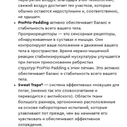
перегретый воздух. Благодаря этим технологиям,
свежий воздух достигает тех участков, которые
обычно остаются недоступными и, соответственно,
не «дышат».
ProPrio-Padding
активно обеспечивает баланс и
стабильность всего вашего тела.
Проприорецепторы — это сенсорные рецепторы,
обнаруживаемые в суставах и мышцах. Они
контролируют ваше положение и движение вашего
тела в пространстве. Время нервно-мышечной
реакции стабилизирующей мускулатуры улучшается
при легком прикосновении ребристых
структур ProPrio-Padding к этим пятнам. Это активно
обеспечивает баланс и стабильность всего вашего
тела.
Sweat Traps®
— система эффективных «ловушек для
пота», (именно так это словосочетание и
переводится с английского). Области ткани
большого размера, эргономично расположенные
на основе лабороторных испытаний, которые
улавливают пот прежде, чем вы начинаете его
чувствовать и обеспечивают эффективное
охлаждение.