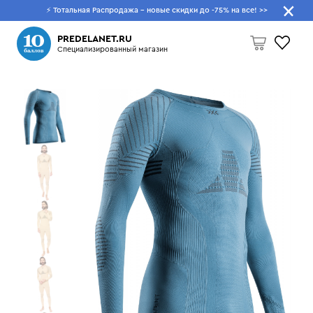
⚡ Тотальная Распродажа - новые скидки до -75% на все!
>>
Что будем искать?
PREDELANET.RU
Специализированный магазин
Пусто