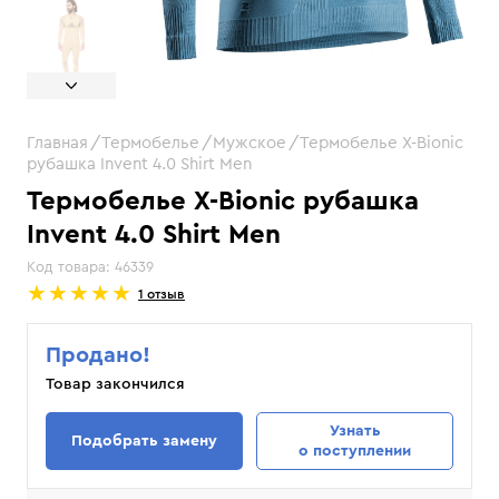
Главная
Термобелье
Мужское
Термобелье X-Bionic
рубашка Invent 4.0 Shirt Men
Термобелье X-Bionic рубашка
Invent 4.0 Shirt Men
Код товара:
46339
1 отзыв
Продано!
Товар закончился
Узнать
Подобрать замену
о поступлении