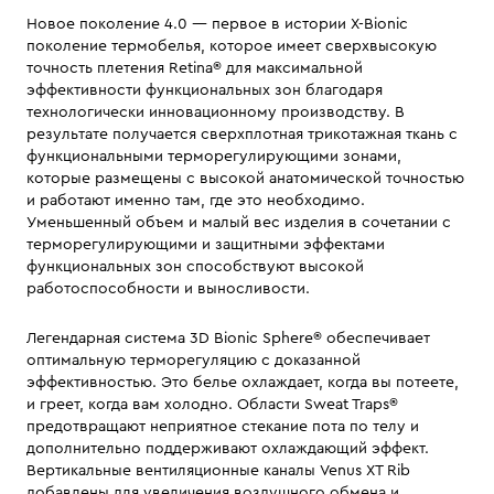
Новое поколение 4.0 — первое в истории X-Bionic
поколение термобелья, которое имеет сверхвысокую
точность плетения Retina® для максимальной
эффективности функциональных зон благодаря
технологически инновационному производству. В
результате получается сверхплотная трикотажная ткань c
функциональными терморегулирующими зонами,
которые размещены с высокой анатомической точностью
и работают именно там, где это необходимо.
Уменьшенный объем и малый вес изделия в сочетании с
терморегулирующими и защитными эффектами
функциональных зон способствуют высокой
работоспособности и выносливости.
Легендарная система 3D Bionic Sphere® обеспечивает
оптимальную терморегуляцию с доказанной
эффективностью. Это белье охлаждает, когда вы потеете,
и греет, когда вам холодно. Области Sweat Traps®
предотвращают неприятное стекание пота по телу и
дополнительно поддерживают охлаждающий эффект.
Вертикальные вентиляционные каналы Venus XT Rib
добавлены для увеличения воздушного обмена и