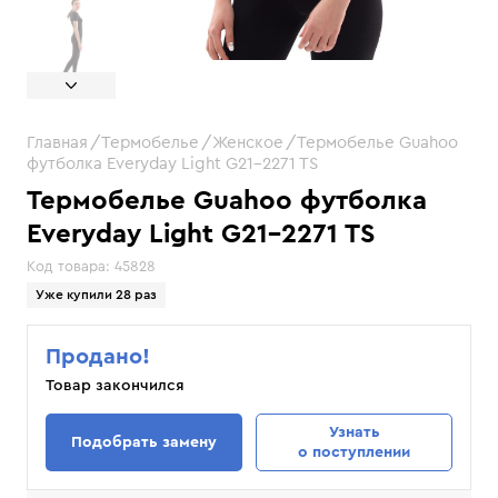
Главная
Термобелье
Женское
Термобелье Guahoo
футболка Everyday Light G21-2271 TS
Термобелье Guahoo футболка
Everyday Light G21-2271 TS
Код товара:
45828
Уже купили 28 раз
Продано!
Товар закончился
Узнать
Подобрать замену
о поступлении