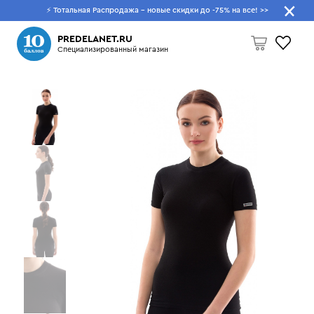
⚡ Тотальная Распродажа - новые скидки до -75% на все!
>>
Что будем искать?
PREDELANET.RU
Специализированный магазин
Пусто