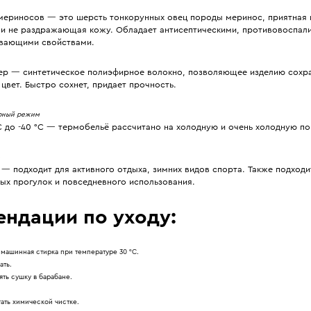
мериносов — это шерсть тонкорунных овец породы меринос, приятная 
 и не раздражающая кожу. Обладает антисептическими, противовоспал
вающими свойствами.
ер — синтетическое полиэфирное волокно, позволяющее изделию сохр
цвет. Быстро сохнет, придает прочность.
рный режим
C до -40 °C — термобельё рассчитано на холодную и очень холодную по
— подходит для активного отдыха, зимних видов спорта. Также подходи
ых прогулок и повседневного использования.
ендации по уходу:
 машинная стирка при температуре 30 °С.
ать.
ть сушку в барабане.
ать химической чистке.