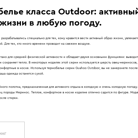
белье класса Outdoor: активны
 жизни в любую погоду.
разрабатывались специально для тех, кому нравится вести активный образ жизни, увлекает
й. Для тех, кто много времени проводит на свежем воздухе.
тано для средней физической активности и обладает двумя основными функциями: выводит 
и сохраняет тепло. В некоторых моделях этой серии используется шерсть овец-мериносов,
комфортные в носке. Используя термобелье серии Guahoo Outdoor, вы не замерзнете после
ваша одежда останется сухой.
йного полотна, предназначенная для активного отдыха в холодную и очень холодную погоду
ец породы Меринос. Теплое, комфортное в носке изделие отлично садится по фигуре. Мод
осле стирки.
ИНГ