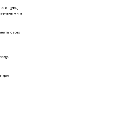
на ощупь,
ительными и
анять свою
году.
т для