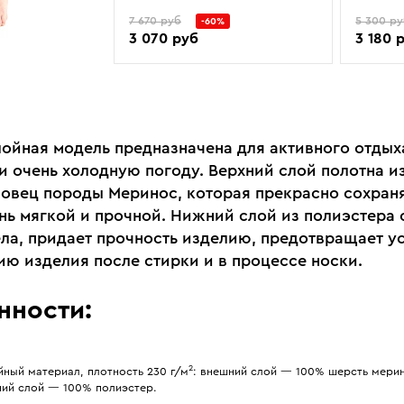
7 670 руб
5 300 р
-60%
3 070 руб
3 180 
лойная модель предназначена для активного отдых
и очень холодную погоду. Верхний слой полотна и
 овец породы Меринос, которая прекрасно сохраня
ань мягкой и прочной. Нижний слой из полиэстера 
ела, придает прочность изделию, предотвращает у
ю изделия после стирки и в процессе носки.
нности:
2
ный материал, плотность 230 г/м
: внешний слой — 100% шерсть мери
ний слой — 100% полиэстер.