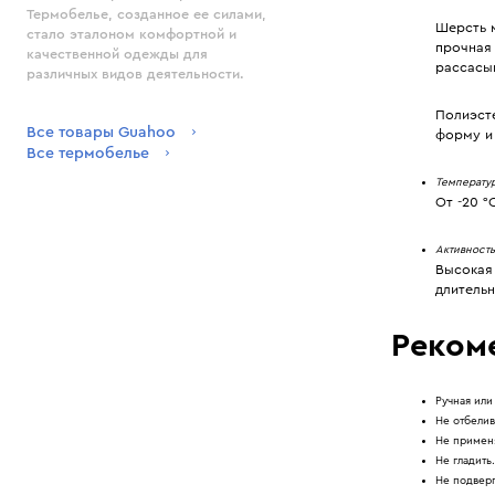
Термобелье, созданное ее силами,
Шерсть 
стало эталоном комфортной и
прочная
качественной одежды для
рассасы
различных видов деятельности.
Полиэст
Все товары Guahoo
форму и 
Все термобелье
Температу
От -20 °
Активность
Высокая 
длительн
Реком
Ручная или
Не отбелив
Не применя
Не гладить.
Не подверг