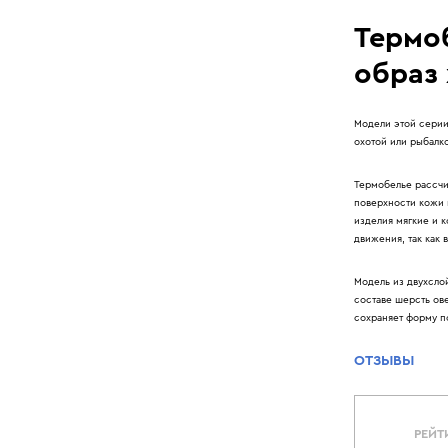
Термо
образ
Модели этой серии 
охотой или рыбалко
Термобелье рассчи
поверхности кожи 
изделия мягкие и 
движения, так как 
Модель из двухсло
составе шерсть ов
сохраняет форму п
ОТЗЫВЫ
РЕЙТ