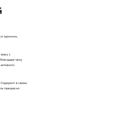
й
ся туризмом,
влагу с
 благодаря чему
 активного
. Содержит в своем
ель прекрасно