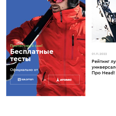
Протестируй сам!
Бесплатные
01.11.2022
тесты
Рейтинг л
универсал
Официально от
Про Head!
и