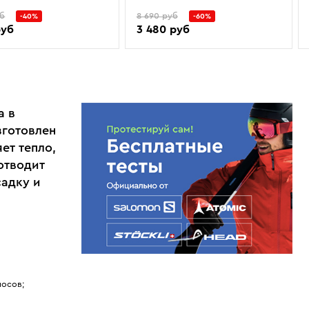
уб
8 690 руб
-40%
-60%
руб
3 480 руб
а в
зготовлен
ет тепло,
отводит
садку и
носов;