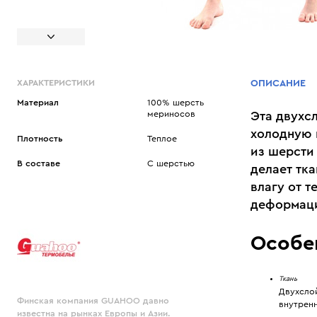
ХАРАКТЕРИСТИКИ
ОПИСАНИЕ
Материал
100% шерсть
мериносов
Эта двухс
холодную 
Плотность
Теплое
из шерсти
В составе
С шерстью
делает тк
влагу от т
деформаци
Особе
Ткань
Двухслой
Финская компания GUAHOO давно
внутрен
известна на рынках Европы и Азии.