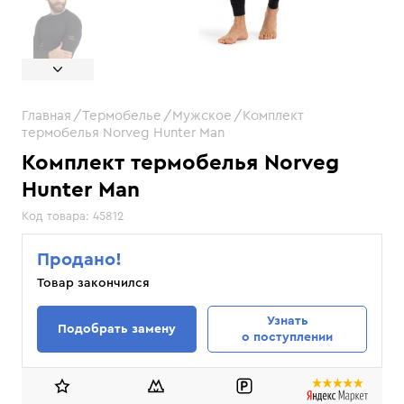
Главная
Термобелье
Мужское
Комплект
термобелья Norveg Hunter Man
Комплект термобелья Norveg
Hunter Man
Код товара:
45812
Продано!
Товар закончился
Узнать
Подобрать замену
о поступлении