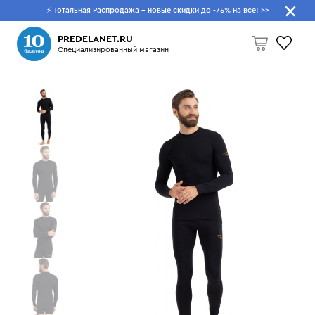
⚡ Тотальная Распродажа - новые скидки до -75% на все!
>>
Что будем искать?
PREDELANET.RU
Специализированный магазин
Пусто