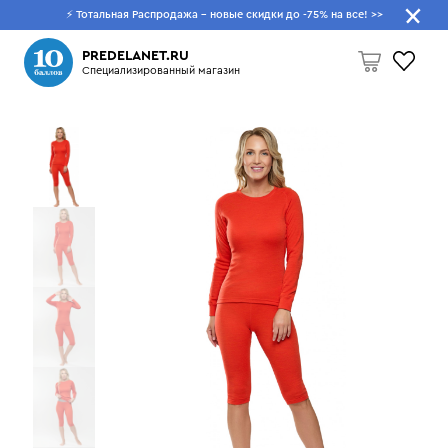
⚡ Тотальная Распродажа - новые скидки до -75% на все!
>>
Что будем искать?
PREDELANET.RU
Специализированный магазин
Пусто