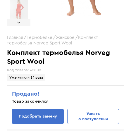
Главная
Термобелье
Женское
Комплект
термобелья Norveg Sport Wool
Комплект термобелья Norveg
Sport Wool
Код товара:
45809
Уже купили 84 раза
Продано!
Товар закончился
Узнать
Подобрать замену
о поступлении