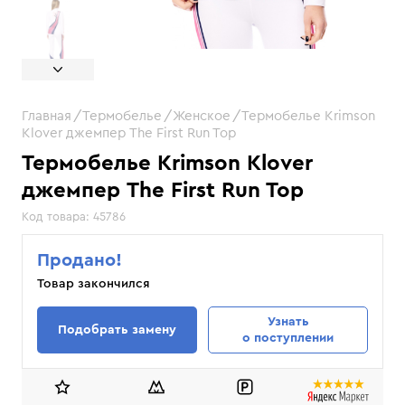
Главная
Термобелье
Женское
Термобелье Krimson
Klover джемпер The First Run Top
Термобелье Krimson Klover
джемпер The First Run Top
Код товара:
45786
Продано!
Товар закончился
Узнать
Подобрать замену
о поступлении