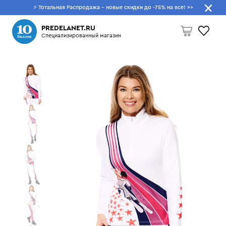
⚡ Тотальная Распродажа - новые скидки до -75% на все!
>>
Что будем искать?
PREDELANET.RU
Специализированный магазин
Пусто