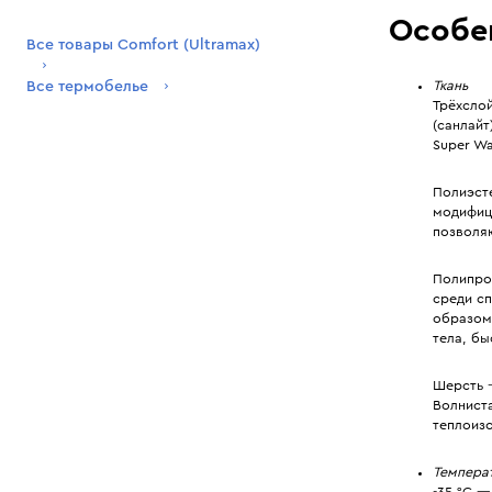
Особе
Все товары Comfort (Ultramax)
Ткань
Все термобелье
Трёхслой
(санлайт
Super Wa
Полиэст
модифиц
позволя
Полипро
среди с
образом 
тела, бы
Шерсть 
Волнист
теплоизо
Темпера
-35 °C —