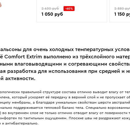
2 630 руб
2 880 ру
-60%
1 050 руб
1 150 
альсоны для очень холодных температурных услов
ё Comfort Extrim выполнено из трёхслойного мате
ными влаговыводящими и согревающими свойств
ая разработка для использования при средней и 
й активности.
ологически правильной структуре состава отлично выводит влагу от те
лена, который ускоряет её передачу в верхний слой и не пропускает о
инципу мембраны, а благодаря уникальным свойствам шерсти австралий
мально поддерживается тепловой баланс тела. Специально ворсованны
йт) во внутреннем слое не только отлично отводит влагу от поверхности т
омфортен по тактильным ощущениям. Плоские швы не раздражают кожу
 и антибактериально.