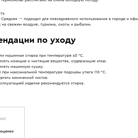
сть
 Средняя — подходит для повседневного использования в городе и офис
 на свежем воздухе, туризма, охоты и рыбалки.
ендации по уходу
ли машинная стирка при температуре 40 °С.
енять моющие и чистящие вещества, содержащие хлор.
енять машинную сушку.
е при максимальной температуре подошвы утюга 110 °С.
ргать химической чистке.
сплуатацией изделия рекомендуется стирка.
ИНГ
 оценок