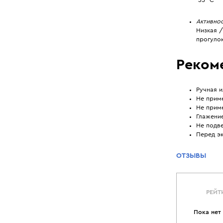
Активно
Низкая /
прогулок
Реком
Ручная и
Не прим
Не прим
Глажени
Не подве
Перед эк
ОТЗЫВЫ
РЕЙТ
Пока нет