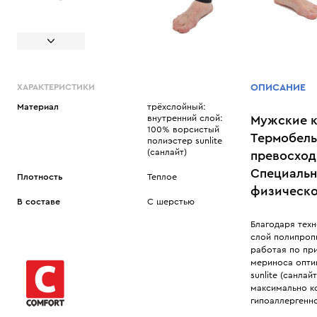
ХАРАКТЕРИСТИКИ
ОПИСАНИЕ
Материал
трёхслойный:
внутренний слой:
Мужские к
100% ворсистый
Термобель
полиэстер sunlite
(санлайт)
превосход
Специальн
Плотность
Теплое
физическо
В составе
С шерстью
Благодаря техн
слой полипропи
работая по пр
мериноса опти
sunlite (санла
максимально к
гипоаллергенно