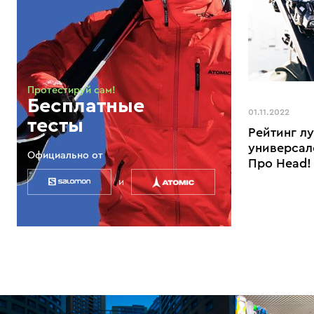
Протестируй сам!
Бесплатные
01.11.2022
тесты
Рейтинг л
универсал
Официально от
Про Head!
и