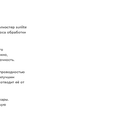
лиэстер sunlite
носа обработки
го
окно,
очность.
опроводностью
аилучшим
 отводит её от
жары.
ошую