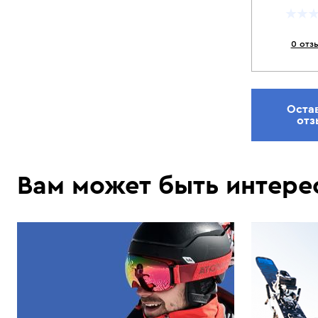
0 отз
Оста
отз
Вам может быть интере