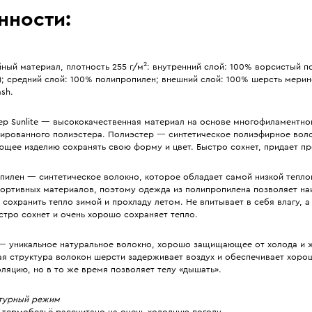
нности:
2
ный материал, плотность 255 г/м
: внутренний слой: 100% ворсистый по
); средний слой: 100% полипропилен; внешний слой: 100% шерсть мери
sh.
ер Sunlite — высококачественная материал на основе многофиламентно
ированного полиэстера. Полиэстер — синтетическое полиэфирное вол
ющее изделию сохранять свою форму и цвет. Быстро сохнет, придает пр
пилен — синтетическое волокно, которое обладает самой низкой тепл
портивных материалов, поэтому одежда из полипропилена позволяет н
сохранить тепло зимой и прохладу летом. Не впитывает в себя влагу, а
стро сохнет и очень хорошо сохраняет тепло.
— уникальное натуральное волокно, хорошо защищающее от холода и 
ая структура волокон шерсти задерживает воздух и обеспечивает хор
ляцию, но в то же время позволяет телу «дышать».
турный режим
 термобельё рассчитано на очень холодную погоду.