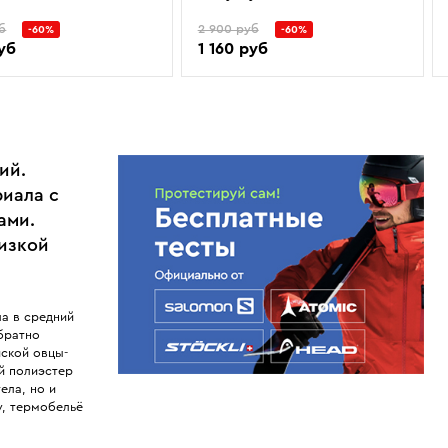
б
2 900 руб
-60%
-60%
руб
1 160 руб
ий.
риала с
ами.
низкой
ла в средний
братно
ской овцы-
й полиэстер
ела, но и
, термобельё