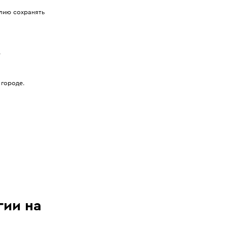
лию сохранять
.
 городе.
гии на