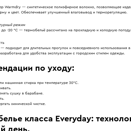
ер Warmdry — синтетическое полиэфирное волокно, позволяющее изде
рму и цвет. Обеспечивает улучшенный влаговывод и терморегуляцию.
турный режим
C до -20 °C — термобельё рассчитано на прохладную и холодную погоду
сть
— подходит для длительных прогулок и повседневного использования в
разработана для удобства эксплуатации с городским стилем одежды.
ендации по уходу:
ли машинная стирка при температуре 30°С.
ивать.
енять сушку в барабане.
ть.
ргать химической чистке.
елье класса Everyday: техноло
й день.