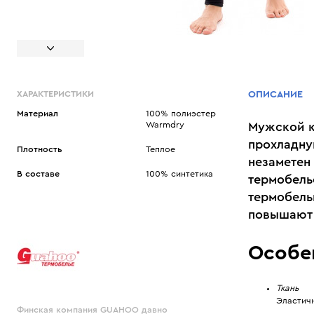
ХАРАКТЕРИСТИКИ
ОПИСАНИЕ
Материал
100% полиэстер
Warmdry
Мужской к
прохладну
Плотность
Теплое
незаметен
В составе
100% синтетика
термобель
термобель
повышают 
Особе
Ткань
Эластич
Финская компания GUAHOO давно