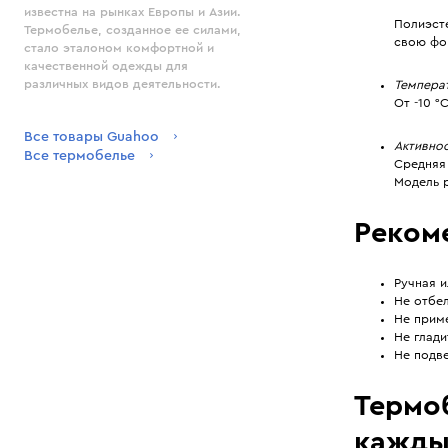
известна на рынках Европы и Азии.
Полиэст
Термобелье, созданное ее силами,
свою фо
стало эталоном комфортной и
качественной одежды для
различных видов деятельности.
Темпера
От -10 °
Все товары Guahoo
Активно
Все термобелье
Средняя 
Модель 
Реком
Ручная и
Не отбел
Не прим
Не глади
Не подве
Термоб
кажды