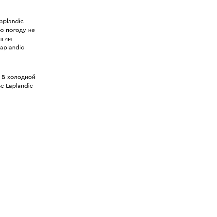
aplandic
ю погоду не
лгим
aplandic
 В холодной
е Laplandic