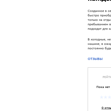
Созданное в с
быстро приобр
только на отды
пребыванием в
подходит для 
В холодные, н
машине, в ожид
постоянно буде
ОТЗЫВЫ
РЕЙТ
Пока нет
0 отз