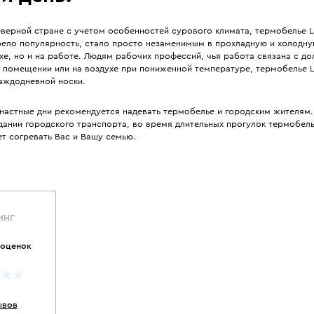
еверной стране с учетом особенностей сурового климата, термобелье L
ело популярность, стало просто незаменимым в прохладную и холодну
хе, но и на работе. Людям рабочих профессий, чья работа связана с до
 помещении или на воздухе при пониженной температуре, термобелье L
каждодневной носки.
енастные дни рекомендуется надевать термобелье и городским жителям.
ании городского транспорта, во время длительных прогулок термобель
т согревать Вас и Вашу семью.
ИНГ
 оценок
ывов