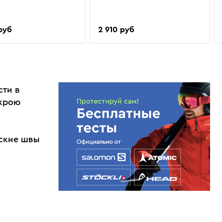
руб
2 910 руб
сти в
 крою
оские швы