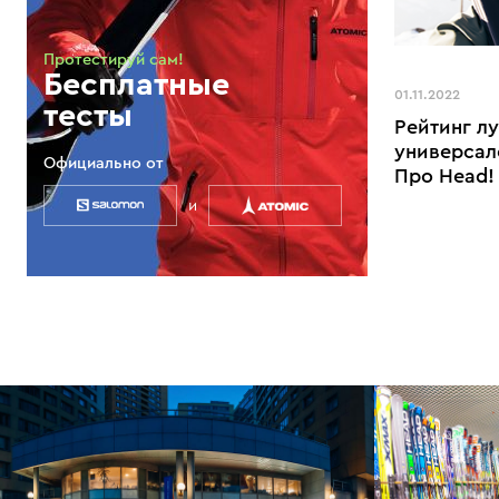
Протестируй сам!
Бесплатные
01.11.2022
тесты
Рейтинг л
универсал
Официально от
Про Head!
и