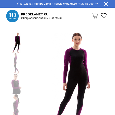
⚡ Тотальная Распродажа - новые скидки до -75% на все!
>>
Что будем искать?
PREDELANET.RU
Специализированный магазин
Пусто