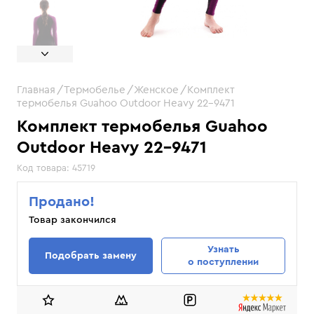
Главная
Термобелье
Женское
Комплект
термобелья Guahoo Outdoor Heavy 22-9471
Комплект термобелья Guahoo
Outdoor Heavy 22-9471
Код товара:
45719
Продано!
Товар закончился
Узнать
Подобрать замену
о поступлении