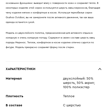
основными функциями: выводит влагу с поверхности кожи и сохраняет тепло. В
некоторых моделях этой серии используется шерсть овец-мериносов, благодаря
чему изделия мягкие и комфортные в носке. Используя термобелье серии
Guahoo Outdoor, вы не замерзнете после активного движения, так как ваша
одежда останется сухой.
Модель из двухслойного полотна, предназначенная для активного отдыха в
холодную и очень холодную погоду. Содержит в своем составе шерсть овец
породы Меринос. Теплое, комфортное в носке изделие отлично садится по
фигуре. Модель прекрасно сохраняет форму после стирки.
ХАРАКТЕРИСТИКИ
Материал
двухслойный: 50%
шерсть, 50% акрил;
100% полиэстер
Плотность
Теплое
В составе
С шерстью