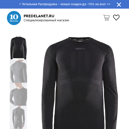
⚡ Тотальная Распродажа - новые скидки до -75% на все!
>>
Что будем искать?
PREDELANET.RU
Специализированный магазин
Пусто