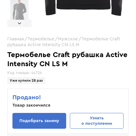
Главная
Термобелье
Мужское
Термобелье Craft
рубашка Active Intensity CN LS M
Термобелье Craft рубашка Active
Intensity CN LS M
Код товара:
44726
Уже купили 28 раз
Продано!
Товар закончился
Узнать
Подобрать замену
о поступлении