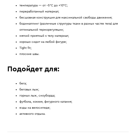
температура — от –5°C до +10°C;
переработанный материал;
бесшовная конструкция для максимальной свободы движения;
бодимаппинг (различные структуры ткани в разных частях тела) для
оптимальной терморегуляции;
мягкий приятный к телу материал;
хорошо сидит на любой фигуре;
Tight fit;
плоские швы.
Подойдет для:
бега;
беговых лыж;
горных лыж, сноуборда;
футбола, хоккея, фигурного катания;
езды на велосипеде;
активного отдыха.