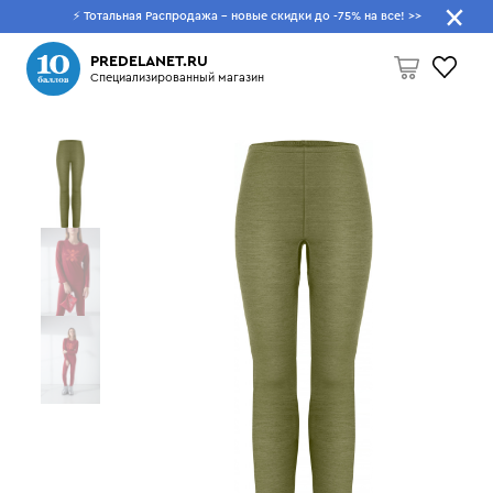
⚡ Тотальная Распродажа - новые скидки до -75% на все!
>>
Что будем искать?
PREDELANET.RU
Специализированный магазин
Пусто