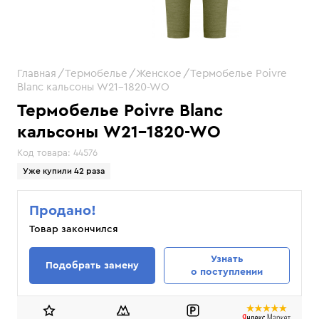
Главная
Термобелье
Женское
Термобелье Poivre
Blanc кальсоны W21-1820-WO
Термобелье Poivre Blanc
кальсоны W21-1820-WO
Код товара:
44576
Уже купили 42 раза
Продано!
Товар закончился
Узнать
Подобрать замену
о поступлении