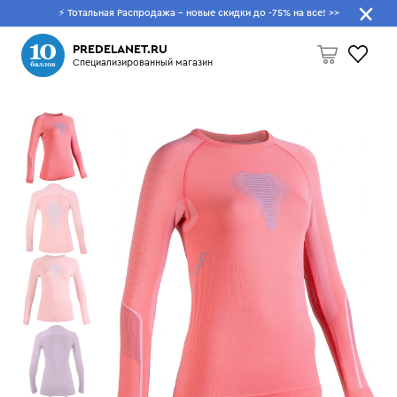
⚡ Тотальная Распродажа - новые скидки до -75% на все!
>>
Что будем искать?
PREDELANET.RU
Специализированный магазин
Пусто