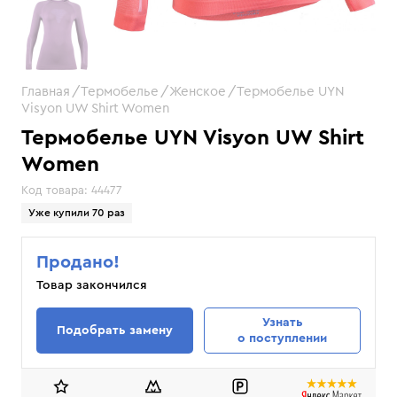
Главная
Термобелье
Женское
Термобелье UYN
Visyon UW Shirt Women
Термобелье UYN Visyon UW Shirt
Women
Код товара:
44477
Уже купили 70 раз
Продано!
Товар закончился
Узнать
Подобрать замену
о поступлении