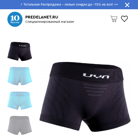
⚡ Тотальная Распродажа - новые скидки до -75% на все!
>>
Что будем искать?
PREDELANET.RU
Специализированный магазин
Пусто