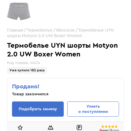
Главная
Термобелье
Женское
Термобелье UYN
шорты Motyon 2.0 UW Boxer Women
Термобелье UYN шорты Motyon
2.0 UW Boxer Women
Код товара:
44474
Уже купили 182 раза
Продано!
Товар закончился
Узнать
Подобрать замену
о поступлении