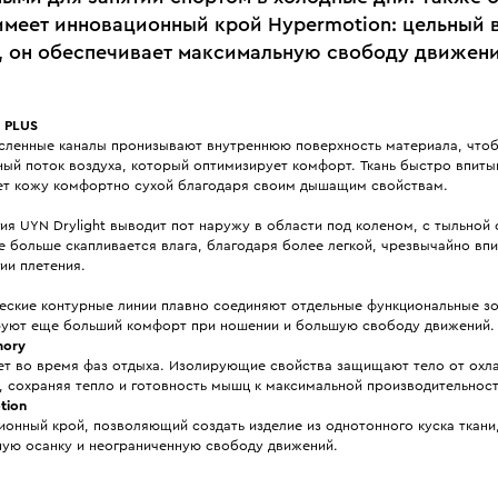
имеет инновационный крой Hypermotion: цельный 
к, он обеспечивает максимальную свободу движени
t PLUS
сленные каналы пронизывают внутреннюю поверхность материала, что
ый поток воздуха, который оптимизирует комфорт. Ткань быстро впиты
ет кожу комфортно сухой благодаря своим дышащим свойствам.
ия UYN Drylight выводит пот наружу в области под коленом, с тыльной
де больше скапливается влага, благодаря более легкой, чрезвычайно в
ии плетения.
еские контурные линии плавно соединяют отдельные функциональные з
руют еще больший комфорт при ношении и большую свободу движений.
ory
ет во время фаз отдыха. Изолирующие свойства защищают тело от охл
, сохраняя тепло и готовность мышц к максимальной производительност
tion
ионный крой, позволяющий создать изделие из однотонного куска ткани
ную осанку и неограниченную свободу движений.