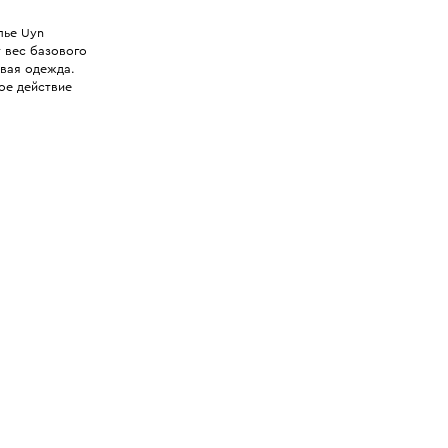
лье Uyn
т вес базового
овая одежда.
ое действие