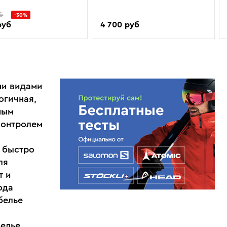
б
-30%
руб
4 700 руб
ми видами
огичная,
ным
контролем
ь быстро
ля
т и
ода
белье
белье