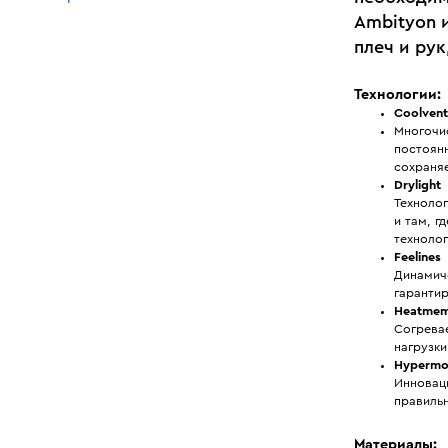
Ambityon 
плеч и ру
Технологии:
Coolven
Многочи
постоянн
сохраня
Drylight
Технолог
и там, г
технолог
Feelines
Динамич
гаранти
Heatmem
Согрева
нагрузки
Hypermo
Инновац
правиль
Материалы: