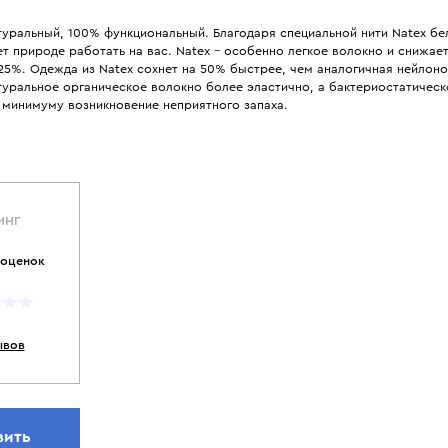
уральный, 100% функциональный. Благодаря специальной нити Natex бе
т природе работать на вас. Natex - особенно легкое волокно и снижае
25%. Одежда из Natex сохнет на 50% быстрее, чем аналогичная нейлон
туральное органическое волокно более эластично, а бактериостатическ
 минимуму возникновение неприятного запаха.
ИНГ
 оценок
ывов
вить