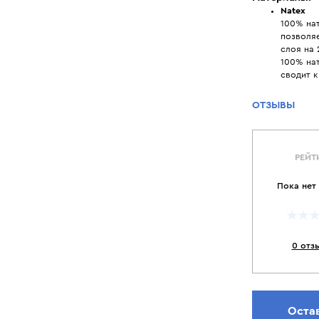
Natex
100% нат
позволяе
слоя на 
100% на
сводит к
ОТЗЫВЫ
РЕЙТ
Пока нет
0 отз
Оста