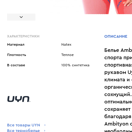
ХАРАКТЕРИСТИКИ
ОПИСАНИЕ
Материал
Natex
Белье Amb
Плотность
Теплое
спорта пр
спортивна
В составе
100% синтетика
рукавом U
климата и 
органичес
сохнущий.
оптимальн
сохраняет
благодаря
Ambityon 
Все товары UYN
необходим
Все термобелье