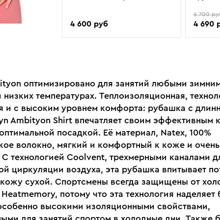
6 700 ру
4 600 руб
4 690 
ityon оптимизировано для занятий любыми зимни
и низких температурах. Теплоизоляционная, технол
я и с высоким уровнем комфорта: рубашка с длин
yn Ambityon Shirt впечатляет своим эффективным 
оптимальной посадкой. Её материал, Natex, 100%
кое волокно, мягкий и комфортный к коже и очен
 С технологией Coolvent, трехмерными каналами д
ой циркуляции воздуха, эта рубашка впитывает по
 кожу сухой. Спортсмены всегда защищены от хол
 Heatmemory, потому что эта технология наделяет 
особенно высокими изоляционными свойствами,
ыми для занятий спортом в холодные дни. Также 