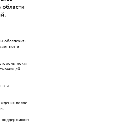
в области
й.
бы обеспечить
вает пот и
 стороны локтя
питывающей
оны и
аждения после
и.
, поддерживает