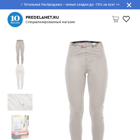
⚡ Тотальная Распродажа - новые скидки до -75% на все!
>>
Что будем искать?
PREDELANET.RU
Специализированный магазин
Пусто