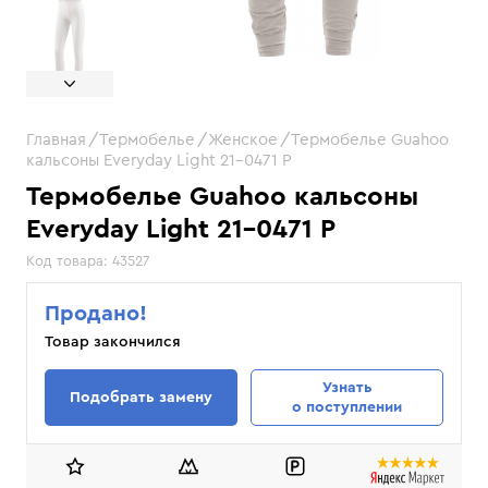
Главная
Термобелье
Женское
Термобелье Guahoo
кальсоны Everyday Light 21-0471 P
Термобелье Guahoo кальсоны
Everyday Light 21-0471 P
Код товара:
43527
Продано!
Товар закончился
Узнать
Подобрать замену
о поступлении