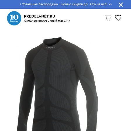
⚡ Тотальная Распродажа - новые скидки до -75% на все!
>>
Что будем искать?
PREDELANET.RU
Специализированный магазин
Пусто