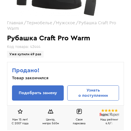
Главная
Термобелье
Мужское
Рубашка Craft Pro
Warm
Рубашка Craft Pro Warm
Код товара:
43444
Уже купили 49 раз
Продано!
Товар закончился
Узнать
Подобрать замену
о поступлении
Нам 15 лет!
Центр,
Своя
Наш рейтинг
C 2007 года
метро 560м
парковка
4.9/
5