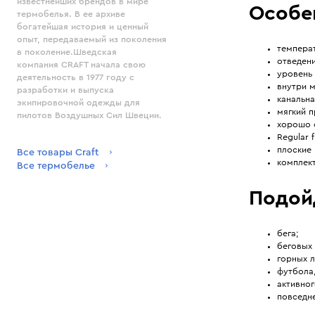
известнейших брендов в мире
Особе
термобелья. В ее архиве
богатейшая история и ценный
опыт, передаваемый из поколения
температ
в поколение.Шведская
отведени
компания CRAFT начала свою
уровень 
деятельность в 1977 году с
внутри м
разработки и выпуска
канальна
экипировочной одежды для
мягкий п
пилотов Воздушных Сил Швеции.
хорошо 
Regular f
плоские
Все товары Craft
комплект
Все термобелье
Подой
бега;
беговых
горных 
футбола,
активног
повседн