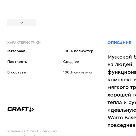
ХАРАКТЕРИСТИКИ
ОПИСАНИЕ
Материал
100% полиэстер
Мужской б
Плотность
Среднее
на людей,
функциона
В составе
100% синтетика
комплект 
мягкого т
хорошей т
тепла и с
идеальную
Warm Base
повседнев
Компания CRAFT – один из