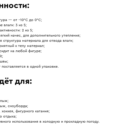
нности:
ура — от –10°C до 0°C;
е влаги: 3 из 5;
активности: 2 из 5;
ягкий начес, для дополнительного утепления;
я структура материала для отвода влаги;
риятный к телу материал;
сидит на любой фигуре;
it;
 швы;
 поставляется в одной упаковке.
дёт для:
 лыж;
лыж, сноуборда;
 хоккея, фигурного катания;
о отдыха;
евного использования в холодную и прохладную погоду.