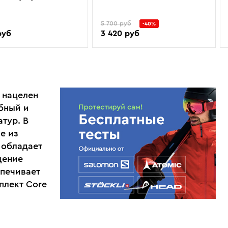
5 700 руб
-40%
руб
3 420 руб
 нацелен
бный и
тур. В
е из
 обладает
щение
спечивает
плект Core