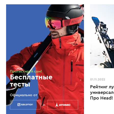
Протестируй сам!
Бесплатные
01.11.2022
тесты
Рейтинг л
универсал
Официально от
Про Head!
и