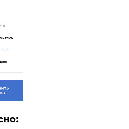
ИНГ
 оценок
ывов
вить
ыв
сно: