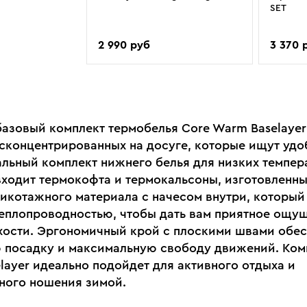
SET
2 990 руб
3 370 
азовый комплект термобелья Core Warm Baselayer
 сконцентрированных на досугe, которые ищут удо
льный комплект нижнего белья для низких темпера
входит термокофта и термокальсоны, изготовленны
рикотажного материала с начесом внутри, который
еплопроводностью, чтобы дать вам приятное ощу
ухости. Эргономичный крой с плоскими швами обе
 посадку и максимальную свободу движений. Ком
layer идеально подойдет для активного отдыха и
ного ношения зимой.