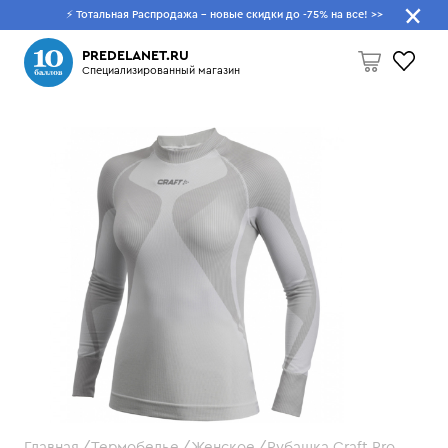
⚡ Тотальная Распродажа - новые скидки до -75% на все!
>>
Что будем искать?
PREDELANET.RU
Специализированный магазин
Пусто
Главная
Термобелье
Женское
Рубашка Craft Pro