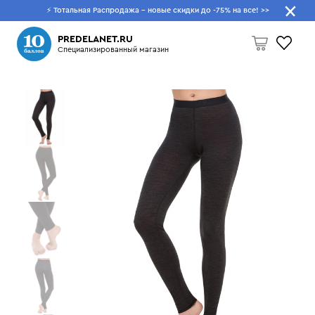
⚡ Тотальная Распродажа - новые скидки до -75% на все!
>>
Что будем искать?
PREDELANET.RU
Специализированный магазин
Пусто