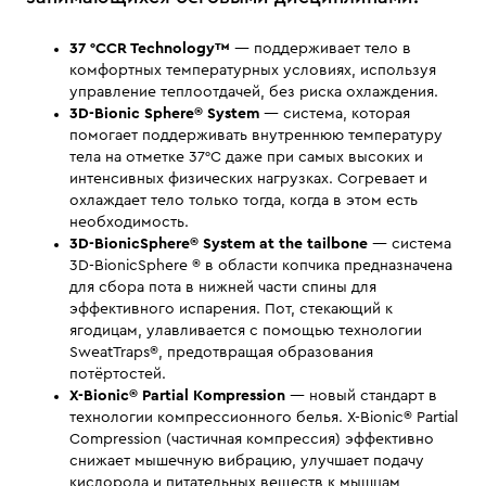
37 °CCR Technology™
— поддерживает тело в
комфортных температурных условиях, используя
управление теплоотдачей, без риска охлаждения.
3D-Bionic Sphere® System
— система, которая
помогает поддерживать внутреннюю температуру
тела на отметке 37°С даже при самых высоких и
интенсивных физических нагрузках. Согревает и
охлаждает тело только тогда, когда в этом есть
необходимость.
3D-BionicSphere® System at the tailbone
— система
3D-BionicSphere ® в области копчика предназначена
для сбора пота в нижней части спины для
эффективного испарения. Пот, стекающий к
ягодицам, улавливается с помощью технологии
SweatTraps®, предотвращая образования
потёртостей.
X-Bionic® Partial Kompression
— новый стандарт в
технологии компрессионного белья. X-Bionic® Partial
Compression (частичная компрессия) эффективно
снижает мышечную вибрацию, улучшает подачу
кислорода и питательных веществ к мышцам,