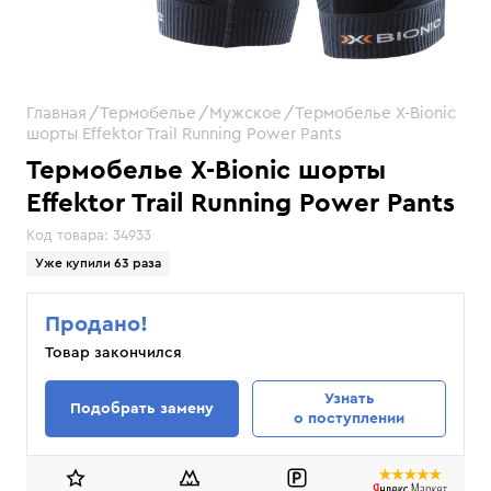
Главная
Термобелье
Мужское
Термобелье X-Bionic
шорты Effektor Trail Running Power Pants
Термобелье X-Bionic шорты
Effektor Trail Running Power Pants
Код товара:
34933
Уже купили 63 раза
Продано!
Товар закончился
Узнать
Подобрать замену
о поступлении