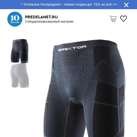
⚡ Тотальная Распродажа - новые скидки до -75% на все!
>>
Что будем искать?
PREDELANET.RU
Специализированный магазин
Пусто