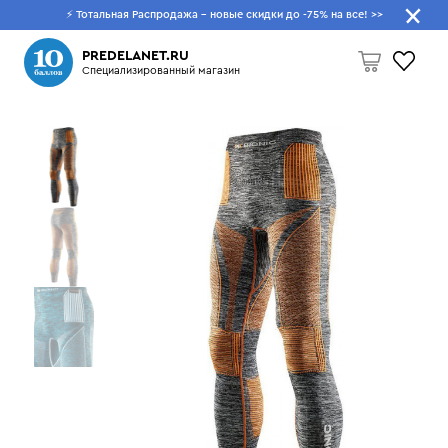
⚡ Тотальная Распродажа - новые скидки до -75% на все!
>>
Что будем искать?
PREDELANET.RU
Специализированный магазин
Пусто