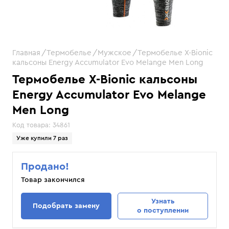
Главная
Термобелье
Мужское
Термобелье X-Bionic
кальсоны Energy Accumulator Evo Melange Men Long
Термобелье X-Bionic кальсоны
Energy Accumulator Evo Melange
Men Long
Код товара:
34861
Уже купили 7 раз
Продано!
Товар закончился
Узнать
Подобрать замену
о поступлении