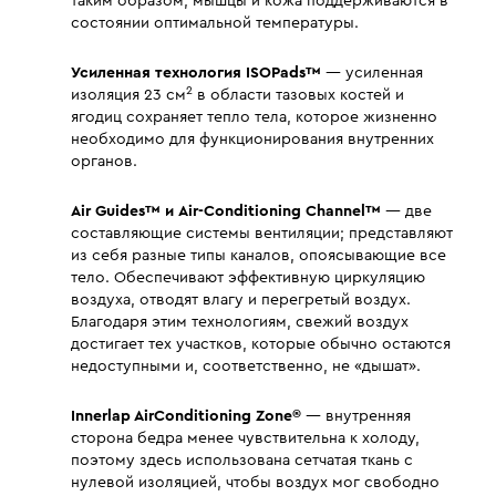
таким образом, мышцы и кожа поддерживаются в
состоянии оптимальной температуры.
Усиленная технология ISOPads™
— усиленная
2
изоляция 23 см
в области тазовых костей и
ягодиц сохраняет тепло тела, которое жизненно
необходимо для функционирования внутренних
органов.
Air Guides™ и Air-Conditioning Channel™
— две
составляющие системы вентиляции; представляют
из себя разные типы каналов, опоясывающие все
тело. Обеспечивают эффективную циркуляцию
воздуха, отводят влагу и перегретый воздух.
Благодаря этим технологиям, свежий воздух
достигает тех участков, которые обычно остаются
недоступными и, соответственно, не «дышат».
Innerlap AirConditioning Zone®
— внутренняя
сторона бедра менее чувствительна к холоду,
поэтому здесь использована сетчатая ткань с
нулевой изоляцией, чтобы воздух мог свободно