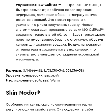
Улучшенная ISO-CalfPad™
— икроножные мышцы
быстро остывают, особенно после коротких
перерывов, даже если общая температура тела
остается высокой. Это может привести к
увеличению риска полученить травму. Новые
анатомически адаптированные вставки ISO CalfPad™
сохраняют тепло в этой области. Здесь трикотажное
полотно имеет волнообразную структуру, образуя
камеры для хранения воздуха. Воздух нагревается
от тепла тела и сохраняется в этих камерах, что
значительно уменьшает охлаждение икроножной
мускулатуры.
Размеры
: S/M(44-48), L/XL(50-54), XXL(56-58)
Уровень компрессии:
высокий
Изоляционные свойства:
Warm
Skin Nodor®
Особенно мягкая пряжа с исключительными термо
регулирующими свойствами. Она содержит в себе