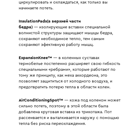
циркулировать и охлаждаться, как только вы
начинаете потеть.
InsulationPads(в верхней части
бедра)
— изолирующие вставки специальной
волнистой структуры защищают мышцы бедра,
сохраняют необходимое тепло, тем самым
сохраняют эфективную работу мышц.
ExpansionKnee™
— в коленных суставах
термобелье постепенно расширяет свою гибкость
специальными «ребрами», которые работают по
тому же принципу, как меха аккордеона, это
позволяет защититься от холодного воздуха, и
предотвратить потерю тепла в области колен.
AirConditioningSpot™
— кожа под коленом может
сильно потеть, поэтому в этой области была
добавлена круговая вставка из трикотажа. Пот
рассеивается и выталкивается наружу с помощью
тепла без риска переохлаждения.