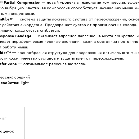
® Partial Kompression
— новый уровень в технологии компрессии, эффе
ю вибрацию. Частичная компрессия способствует насыщению мышц ки
ьными веществами.
onRibs™
— система защиты локтевого сустава от переохлаждения, осно
 действия аккордеона. Предохраняет сустав от проникновения холода.
ляцию, когда сустав сгибается.
esponse Bandage
— оказывает адресное давление на места прикреплен
ивает периферические нервные окончания кожи в состоянии постоянной
т работу мышц.
ulder™
— волнообразная структура для поддержания оптимального мик
ости кожи плечевых суставов и защиты плеч от переохлаждения.
sfer Zone
— оптимальное рассеивание тепла.
ессии:
средний
свойства:
light
ИНГ
 оценок