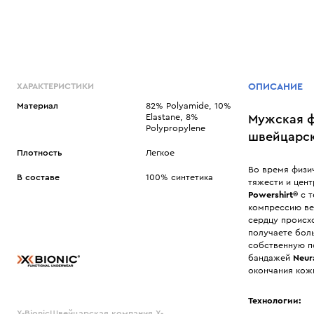
ХАРАКТЕРИСТИКИ
ОПИСАНИЕ
Материал
82% Polyamide, 10%
Elastane, 8%
Мужская фу
Polypropylene
швейцарск
Плотность
Легкое
Во время физич
В составе
100% синтетика
тяжести и цен
Powershirt®
с т
компрессию вер
сердцу происхо
получаете бол
собственную п
бандажей
Neur
окончания кож
Технологии:
X-BionicШвейцарская компания X-