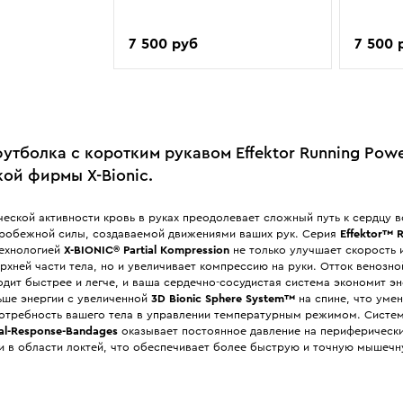
7 500 руб
7 500 
тболка с коротким рукавом Effektor Running Powe
ой фирмы X-Bionic.
еской активности кровь в руках преодолевает сложный путь к сердцу 
тробежной силы, создаваемой движениями ваших рук. Серия
Effektor™ R
ехнологией
X-BIONIC® Partial Kompression
не только улучшает скорость 
хней части тела, но и увеличивает компрессию на руки. Отток венозно
дит быстрее и легче, и ваша сердечно-сосудистая система экономит э
ьше энергии с увеличенной
3D Bionic Sphere System™
на спине, что уме
отребность вашего тела в управлении температурным режимом. Систем
al-Response-Bandages
оказывает постоянное давление на периферическ
и в области локтей, что обеспечивает более быструю и точную мышечн