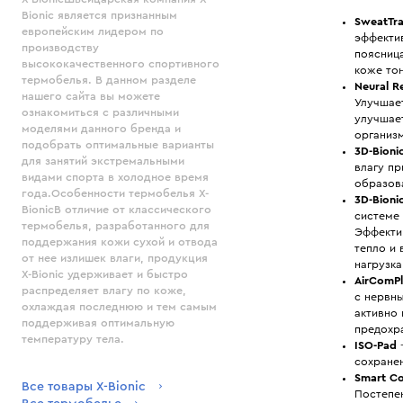
Bionic является признанным
SweatTr
европейским лидером по
эффекти
производству
поясница
высококачественного спортивного
коже то
термобелья. В данном разделе
Neural R
нашего сайта вы можете
Улучшае
ознакомиться с различными
улучшае
моделями данного бренда и
организ
подобрать оптимальные варианты
3D-Bioni
для занятий экстремальными
влагу пр
видами спорта в холодное время
образов
года.Особенности термобелья X-
3D-Bioni
BionicВ отличие от классического
системе 
термобелья, разработанного для
Эффекти
поддержания кожи сухой и отвода
тепло и 
от нее излишек влаги, продукция
нагрузка
X-Bionic удерживает и быстро
AirComP
распределяет влагу по коже,
с нервн
охлаждая последнюю и тем самым
активно 
поддерживая оптимальную
предохра
температуру тела.
ISO-Pad
—
сохранен
Smart C
Все товары X-Bionic
Постепе