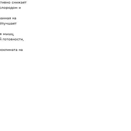
ктивно снижает
слородом и
ванная на
 Улучшает
ия мышц,
 готовности,
роклимата на