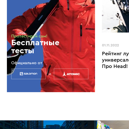
Протестируй сам!
Бесплатные
01.11.2022
тесты
Рейтинг л
универсал
Официально от
Про Head!
и