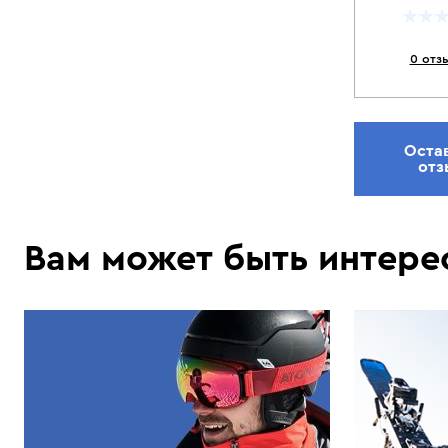
0 отз
Оста
отз
Вам может быть интере