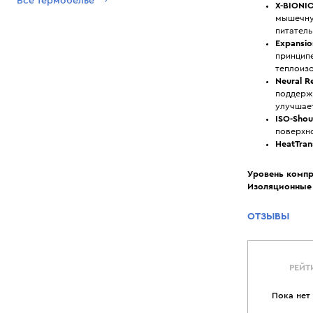
Все термобелье
X-BIONIC
мышечну
питател
Expansi
принципе
теплоизо
Neural R
поддерж
улучшае
ISO-Sho
поверхн
HeatTran
Уровень компр
Изоляционные 
ОТЗЫВЫ
РЕЙТ
Пока нет