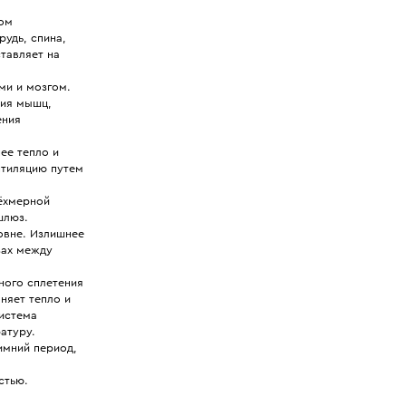
ом
удь, спина,
тавляет на
и и мозгом.
ния мышц,
ения
ее тепло и
нтиляцию путем
ёхмерной
шлюз.
овне. Излишнее
зах между
ного сплетения
няет тепло и
Система
атуру.
имний период,
стью.