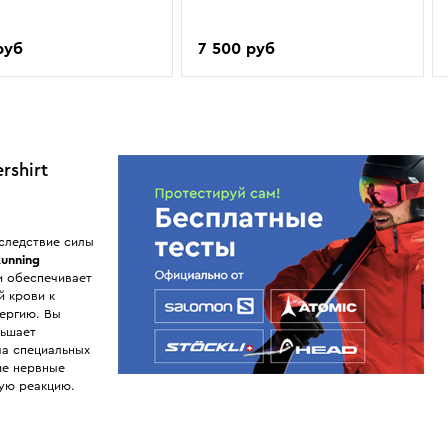
руб
7 500 руб
rshirt
вследствие силы
unning
и обеспечивает
й крови к
нергию. Вы
ньшает
а специальных
ие нервные
ую реакцию.