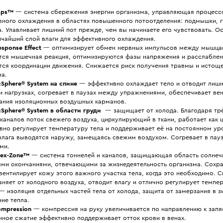
aps™
— система сбережения энергии организма, управляющая процесс
вного охлаждения в областях повышенного потоотделения: подмышки, гр
. Улавливает лишний пот прежде, чем вы начинаете его чувствовать. Ос
нчайший слой влаги для эффективного охлаждения.
esponse Effect
— оптимизирует обмен нервных импульсов между мышцам
тся мышечная реакция, оптимизируются фазы напряжения и расслабле
тся координации движения. Снижается риск получения травмы и истощ
ма.
cSphere® System на спине
— эффективно охлаждает тело и отводит лишн
и нагрузках, согревает в паузах между упражнениями, обеспечивает ве
ания изоляционных воздушных карманов.
cSphere® System в области груди
— защищает от холода. Благодаря тр
каналов поток свежего воздуха, циркулирующий в ткани, работает как 
вно регулирует температуру тела и поддерживает её на постоянном ур
влага выводятся наружу, замещаясь свежим воздухом. Согревает в пау
ми.
lex-Zone™
— система тоннелей и каналов, защищающая область солнеч
ыми окончаниями, отвечающими за жизнедеятельность организма. Сохра
вентилирует кожу этого важного участка тела, когда это необходимо. 
няет от холодного воздуха, отводит влагу и отлично регулирует темпер
 изоляция отдельных частей тела от холода, защита от замерзания в з
ие тепла.
ompression
— компрессия на руку увеличивается по направлению к запя
нное сжатие эффективно поддерживает отток крови в венах.