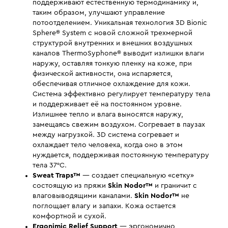
поддерживают естественную термодинамику и,
таким образом, улучшают управление
потоотделением. Уникальная технология 3D Bionic
Sphere® System с новой сложной трехмерной
структурой внутренних и внешних воздушных
каналов ThermoSyphone® выводит излишки влаги
наружу, оставляя тонкую пленку на коже, при
физической активности, она испаряется,
обеспечивая отличное охлаждение для кожи.
Система эффективно регулирует температуру тела
и поддерживает её на постоянном уровне.
Излишнее тепло и влага выносятся наружу,
замещаясь свежим воздухом. Согревает в паузах
между нагрузкой. 3D система согревает и
охлаждает тело человека, когда оно в этом
нуждается, поддерживая постоянную температуру
тела 37°С.
Sweat Traps™
— создает специальную «сетку»
состоящую из пряжи
Skin Nodor™
и граничит с
влаговыводящими каналами.
Skin Nodor™
не
поглощает влагу и запахи. Кожа остается
комфортной и сухой.
Ergonimic Relief Support
— эргономично