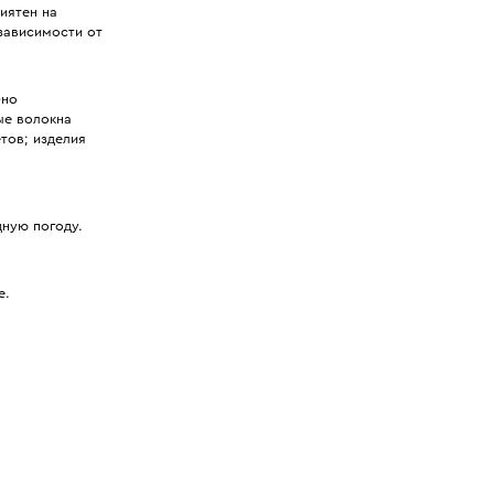
иятен на
 зависимости от
Оно
ые волокна
тов; изделия
дную погоду.
е.