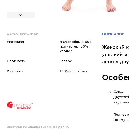
ХАРАКТЕРИСТИКИ
ОПИСАНИЕ
Материал
двухслойный: 50%
полиэстер, 50%
Женский к
хлопок
условий и 
легкая дву
Плотность
Теплое
В составе
100% синтетика
Особе
Ткань
Двухслой
внутрен
Полиэст
форму и 
Финская компания GUAHOO давно