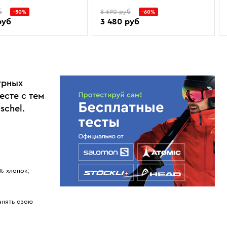
б
8 690 руб
-50%
-60%
руб
3 480 руб
урных
есте с тем
schel.
% хлопок;
анять свою