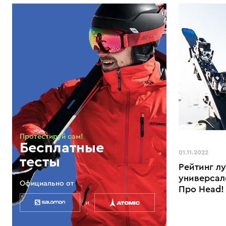
Протестируй сам!
Бесплатные
01.11.2022
тесты
Рейтинг л
универсал
Официально от
Про Head!
и