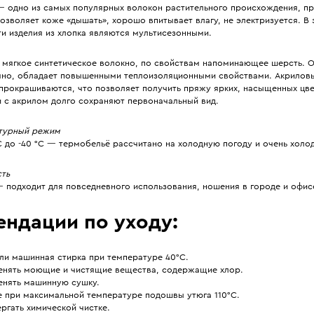
— одно из самых популярных волокон растительного происхождения, пр
озволяет коже «дышать», хорошо впитывает влагу, не электризуется. В
и изделия из хлопка являются мультисезонными.
 мягкое синтетическое волокно, по свойствам напоминающее шерсть. 
чно, обладает повышенными теплоизоляционными свойствами. Акрилов
прокрашиваются, что позволяет получить пряжу ярких, насыщенных цве
и с акрилом долго сохраняют первоначальный вид.
турный режим
C до -40 °C — термобельё рассчитано на холодную погоду и очень холо
сть
 подходит для повседневного использования, ношения в городе и офис
ендации по уходу:
ли машинная стирка при температуре 40°С.
енять моющие и чистящие вещества, содержащие хлор.
енять машинную сушку.
е при максимальной температуре подошвы утюга 110°С.
ргать химической чистке.