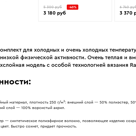
5 300 руб
6 740 ру
-40%
3 180 руб
3 370 
омплект для холодных и очень холодных температ
низкой физической активности. Очень теплая и вм
хслойная модель с особой технологией вязания Ra
нности:
2
ный материал, плотность 250 г/м
: внешний слой — 50% полиэстер, 50
ний слой — 100% ворсистый акрил.
ер — синтетическое полиэфирное волокно, позволяющее изделию сохр
цвет. Быстро сохнет, придает прочность.