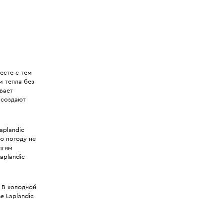
есте с тем
м тепла без
вает
 создают
aplandic
ю погоду не
лгим
aplandic
 В холодной
е Laplandic