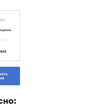
ИНГ
 оценок
ывов
вить
ыв
сно: