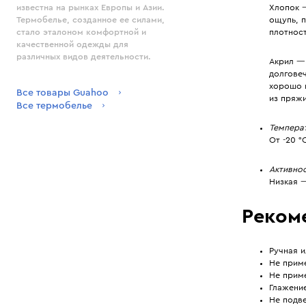
Хлопок 
известна на рынках Европы и Азии.
ощупь, п
Термобелье, созданное ее силами,
плотност
стало эталоном комфортной и
качественной одежды для
различных видов деятельности.
Акрил —
долгове
хорошо 
Все товары Guahoo
из пряж
Все термобелье
Темпера
От -20 °
Активно
Низкая —
Реком
Ручная и
Не прим
Не прим
Глажени
Не подве