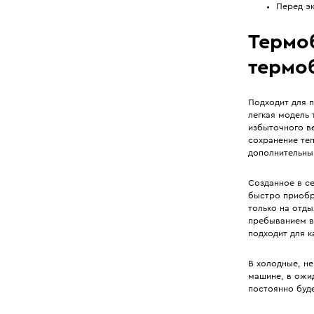
Перед эк
Термо
термо
Подходит для п
легкая модель 
избыточного ве
сохранение те
дополнительны
Созданное в с
быстро приобр
только на отды
пребыванием в
подходит для 
В холодные, н
машине, в ожид
постоянно буде