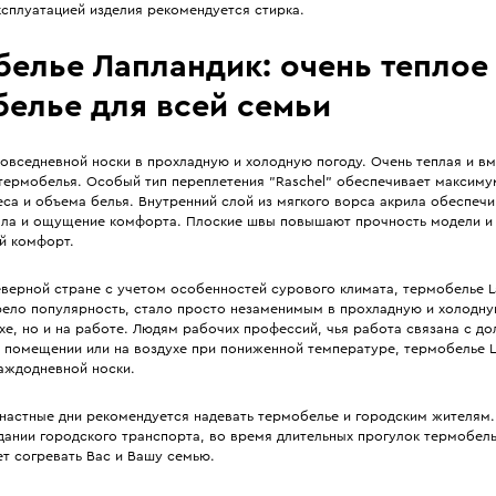
сплуатацией изделия рекомендуется стирка.
белье Лапландик: очень теплое
белье для всей семьи
овседневной носки в прохладную и холодную погоду. Очень теплая и вм
термобелья. Особый тип переплетения "Raschel" обеспечивает максиму
са и объема белья. Внутренний слой из мягкого ворса акрила обеспечи
пла и ощущение комфорта. Плоские швы повышают прочность модели и
й комфорт.
еверной стране с учетом особенностей сурового климата, термобелье L
ело популярность, стало просто незаменимым в прохладную и холодну
хе, но и на работе. Людям рабочих профессий, чья работа связана с до
 помещении или на воздухе при пониженной температуре, термобелье L
каждодневной носки.
енастные дни рекомендуется надевать термобелье и городским жителям.
ании городского транспорта, во время длительных прогулок термобель
т согревать Вас и Вашу семью.